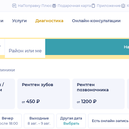
to
НаПоправку Плюс
Подарочная карта
Приложение
content
чи
Услуги
Диагностика
Онлайн-консультации
На
линики
 /
Рентген зубов
Рентген
и
позвоночника
450 ₽
1200 ₽
от
от
Вечер
Выходные
Другая дата
Есть онлайн-запись
осле 18:00
8 авг. – 9 авг.
Выбрать