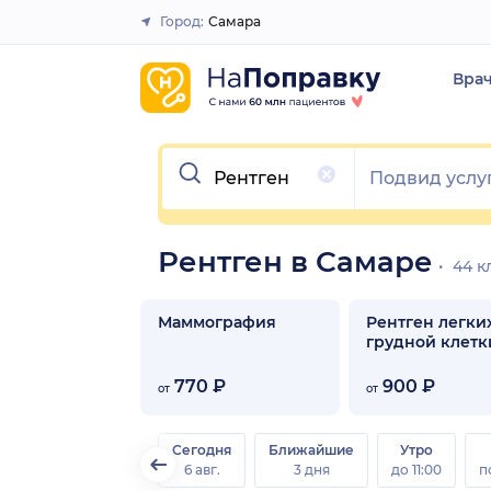
Город:
Самара
Закрыть
Вра
Очистить
Рентген в Самаре
44 к
Маммография
Рентген легких
грудной клетк
770 ₽
900 ₽
от
от
Сегодня
Ближайшие
Утро
6 авг.
3 дня
до 11:00
п