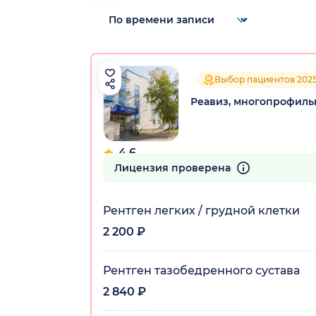
Выбор пациентов 202
Реавиз, многопрофиль
4.6
164 отзыва
Лицензия проверена
Рентген легких / грудной клетки
2 200 ₽
Рентген тазобедренного сустава
2 840 ₽