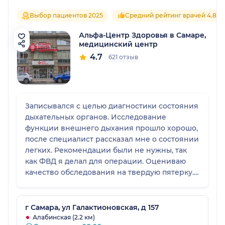
Выбор пациентов 2025
Средний рейтинг врачей 4.8
Альфа-Центр Здоровья в Самаре,
медицинский центр
4.7
621 отзыв
Записывался с целью диагностики состояния
дыхательных органов. Исследование
функции внешнего дыхания прошло хорошо,
после специалист рассказал мне о состоянии
легких. Рекомендации были не нужны, так
как ФВД я делал для операции. Оцениваю
качество обследования на твердую пятерку.
Отношение доктора меня устроило: он был
очень внимателен и доброжелателен. В
клинике все достойно, спасибо!
г Самара, ул Галактионовская, д 157
Алабинская (2.2 км)