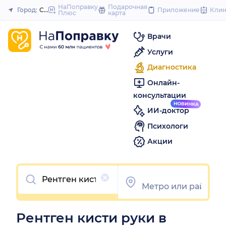
to
НаПоправку
Подарочная
Город:
Самара
Приложение
Кли
Плюс
карта
Закрыть
content
Врачи
Услуги
Диагностика
Онлайн-
консультации
ИИ-доктор
Психологи
Акции
Очистить
Рентген кисти руки в