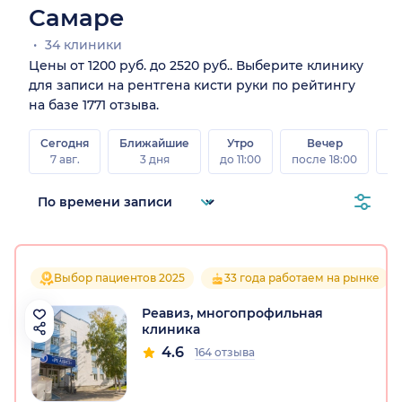
Самаре
34 клиники
Цены от 1200 руб. до 2520 руб.. Выберите клинику
для записи на рентгена кисти руки по рейтингу
на базе 1771 отзыва.
Сегодня
Ближайшие
Утро
Вечер
В
7 авг.
3 дня
до 11:00
после 18:00
8 а
Выбор пациентов 2025
33 года работаем на рынке
Реавиз, многопрофильная
клиника
4.6
164 отзыва