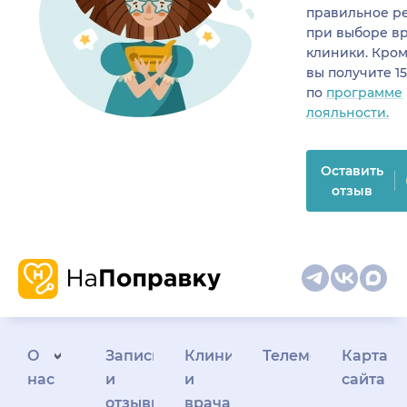
правильное р
при выборе в
клиники. Кром
вы получите 1
по
программе
лояльности.
Оставить
отзыв
О
Запись
Клиникам
Телемедицина
Карта
нас
и
и
сайта
отзывы
врачам