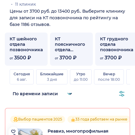
11 клиник
Цены от 3700 руб. до 13400 руб.. Выберите клинику
для записи на КТ позвоночника по рейтингу на
базе 1186 отзывов.
КТ шейного
КТ
КТ грудного
отдела
поясничного
отдела
позвоночника
отдела
позвоночника
позвоночника
3500 ₽
3700 ₽
3700 ₽
от
от
от
Сегодня
Ближайшие
Утро
Вечер
В
6 авг.
3 дня
до 11:00
после 18:00
8 а
Выбор пациентов 2025
33 года работаем на рынке
Реавиз, многопрофильная