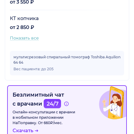
от 3 550 ₽
КТ копчика
от 2 850 ₽
Показать все
мультисрезовый спиральный томограф Toshiba Aquilion
64 64
Вес пациента: до 205
Безлимитный чат
с врачами
24/7
Онлайн-консультации с врачами
в мобильном приложении
НаПоправку. От 660₽/мес.
Скачать