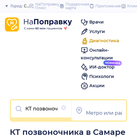
to
НаПоправку
Подарочная
Город:
Самара
Приложение
Кли
Плюс
карта
Закрыть
co
Врачи
Услуги
Диагностика
Онлайн-
консультации
ИИ-доктор
Психологи
Акции
Очистить
КТ позвоночника в Самаре