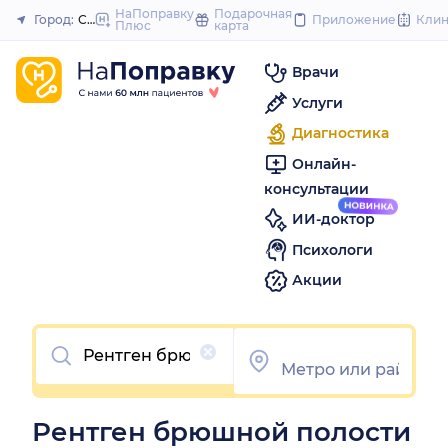
to
НаПоправку
Подарочная
Город:
Самара
Приложение
Кли
Плюс
карта
Закрыть
content
Врачи
Услуги
Диагностика
Онлайн-
консультации
ИИ-доктор
Психологи
Акции
Очистить
Рентген брюшной полости