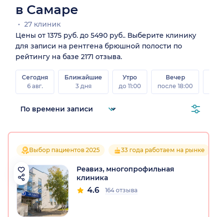
в Самаре
27 клиник
Цены от 1375 руб. до 5490 руб.. Выберите клинику
для записи на рентгена брюшной полости по
рейтингу на базе 2171 отзыва.
Сегодня
Ближайшие
Утро
Вечер
В
6 авг.
3 дня
до 11:00
после 18:00
8 а
Выбор пациентов 2025
33 года работаем на рынке
Реавиз, многопрофильная
клиника
4.6
164 отзыва