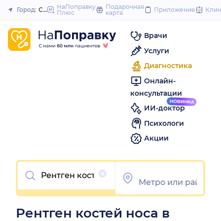
to
НаПоправку
Подарочная
Город:
Самара
Приложение
Кли
Плюс
карта
Закрыть
content
Врачи
Услуги
Диагностика
Онлайн-
консультации
ИИ-доктор
Психологи
Акции
Очистить
Рентген костей носа в