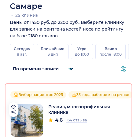
Самаре
25 клиник
Цены от 1450 руб. до 2200 руб.. Выберите клинику
для записи на рентгена костей носа по рейтингу
на базе 2180 отзывов.
Сегодня
Ближайшие
Утро
Вечер
В
8 авг.
3 дня
до 11:00
после 18:00
8 а
Выбор пациентов 2025
33 года работаем на рынке
Реавиз, многопрофильная
клиника
4.6
164 отзыва