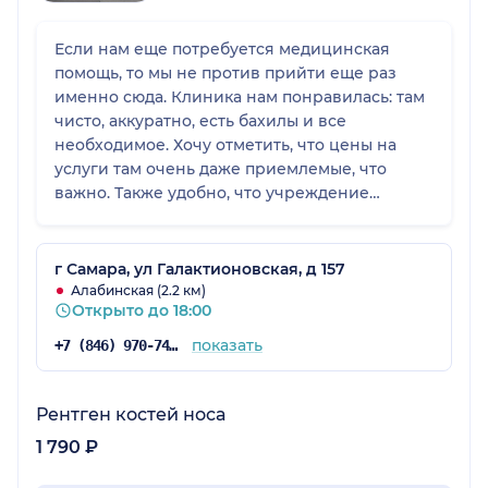
Если нам еще потребуется медицинская
помощь, то мы не против прийти еще раз
именно сюда. Клиника нам понравилась: там
чисто, аккуратно, есть бахилы и все
необходимое. Хочу отметить, что цены на
услуги там очень даже приемлемые, что
важно. Также удобно, что учреждение
работает в выходные дни, то есть можно
записаться на подходящую дату. Я в декрете,
но ездим в такие учреждения с мужем, а у
г Самара, ул Галактионовская, д 157
него выходные стандартные: суббота и
Алабинская (2.2 км)
Открыто до 18:00
воскресенье. Мы были на автомобиле,
парковка там есть, но остановились мы
показать
+7 (846) 970-74-07
далековато от здания. В принципе ничего
страшного, ведь я была с супругом.
Рентген костей носа
1 790 ₽