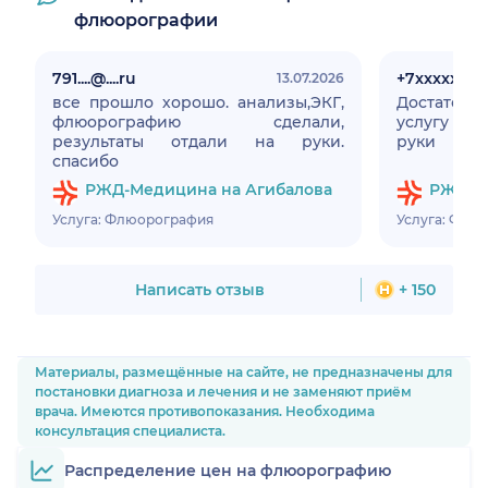
флюорографии
791....@....ru
+7xxxxxxxx
13.07.2026
все прошло хорошо. анализы,ЭКГ,
Достаточ
флюорографию сделали,
услугу рез
результаты отдали на руки.
руки
спасибо
РЖД-Медицина на Агибалова
РЖД-М
Услуга: Флюорография
Услуга: Флю
Написать отзыв
+ 150
Материалы, размещённые на сайте, не предназначены для
постановки диагноза и лечения и не заменяют приём
врача. Имеются противопоказания. Необходима
консультация специалиста.
Распределение цен на флюорографию