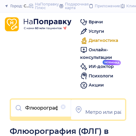
to
НаПоправку
Подарочная
Город:
Самара
Приложение
Кли
Плюс
карта
Закрыть
content
Врачи
Услуги
Диагностика
Онлайн-
консультации
ИИ-доктор
Психологи
Акции
Очистить
Флюорография (ФЛГ) в