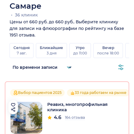
Самаре
36 клиник
Цены от 660 руб. до 660 руб.. Выберите клинику
для записи на флюорографии по рейтингу на базе
1951 отзыва.
Сегодня
Ближайшие
Утро
Вечер
В
7 авг.
3 дня
до 11:00
после 18:00
8 а
Выбор пациентов 2025
33 года работаем на рынке
Реавиз, многопрофильная
клиника
4.6
164 отзыва