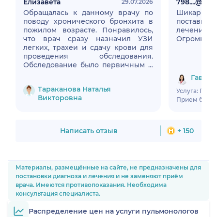
Елизавета
798....@....ru
29.07.2026
Обращалась к данному врачу по
Шикарны
поводу хронического бронхита в
поставил
пожилом возрасте. Понравилось,
лечение и 
что врач сразу назначил УЗИ
Огромное 
легких, трахеи и сдачу крови для
проведения обследования.
Обследование было первичным и
носило ознакомительный
Гаврин
характер, далее врач назначила
Тараканова Наталья
курс антибиотиков и попросила
Услуга: При
Викторовна
прийти на прием после месяца
Прием был в 
приема лекарств, скоро пойду на
повторный прием. Общение с
пациентом на высшем уровне,
Написать отзыв
+ 150
профессионально и обширно
отвечает на любой вопрос.
Материалы, размещённые на сайте, не предназначены для
постановки диагноза и лечения и не заменяют приём
врача. Имеются противопоказания. Необходима
консультация специалиста.
Распределение цен на услуги пульмонологов