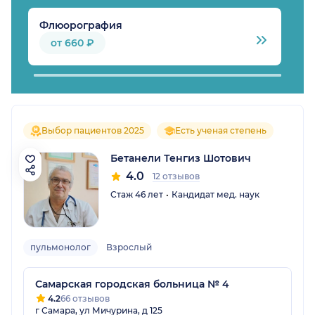
Флюорография
Р
от 660 ₽
Выбор пациентов 2025
Есть ученая степень
Бетанели Тенгиз Шотович
4.0
12 отзывов
Стаж 46 лет
Кандидат мед. наук
пульмонолог
Взрослый
Самарская городская больница № 4
4.2
66 отзывов
г Самара, ул Мичурина, д 125