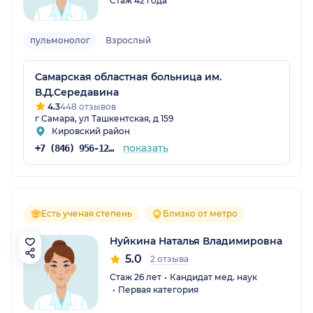
Стаж 42 года
пульмонолог
Взрослый
Самарская областная больница им.
В.Д.Середавина
4.3
448 отзывов
г Самара, ул Ташкентская, д 159
Кировский район
показать
+7 (846) 956-12-15
Есть ученая степень
Близко от метро
Нуйкина Наталья Владимировна
5.0
2 отзыва
Стаж 26 лет
Кандидат мед. наук
Первая категория