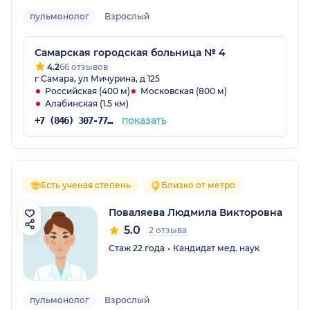
пульмонолог
Взрослый
Самарская городская больница № 4
4.2
66 отзывов
г Самара, ул Мичурина, д 125
Российская (400 м)
Московская (800 м)
Алабинская (1.5 км)
показать
+7 (846) 307-77-14
Есть ученая степень
Близко от метро
Поваляева Людмила Викторовна
5.0
2 отзыва
Стаж 22 года
Кандидат мед. наук
пульмонолог
Взрослый