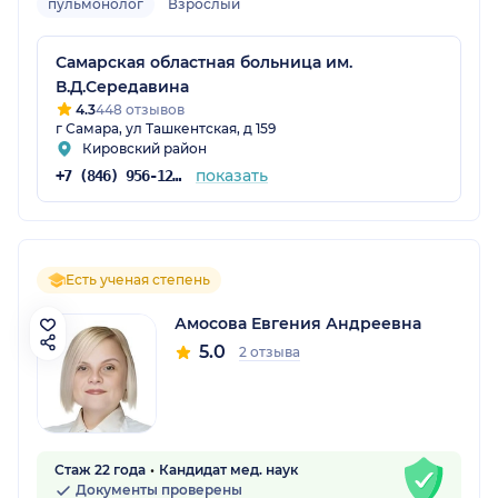
пульмонолог
Взрослый
Самарская областная больница им.
В.Д.Середавина
4.3
448 отзывов
г Самара, ул Ташкентская, д 159
Кировский район
показать
+7 (846) 956-12-15
Есть ученая степень
Амосова Евгения Андреевна
5.0
2 отзыва
Стаж 22 года
Кандидат мед. наук
Документы проверены