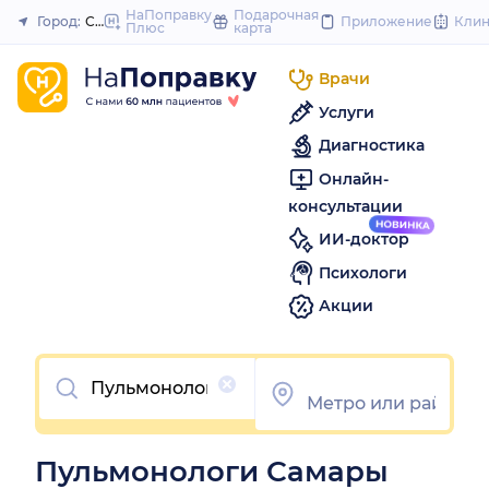
to
НаПоправку
Подарочная
Город:
Самара
Приложение
Кли
Плюс
карта
Закрыть
content
Врачи
Услуги
Диагностика
Онлайн-
консультации
ИИ-доктор
Психологи
Акции
Очистить
Пульмонологи Самары