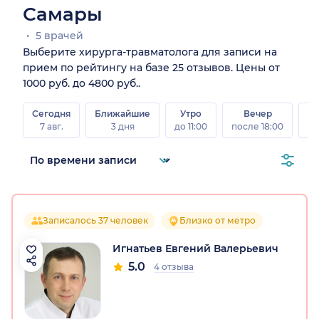
Самары
5 врачей
Выберите хирурга-травматолога для записи на
прием по рейтингу на базе 25 отзывов. Цены от
1000 руб. до 4800 руб..
Сегодня
Ближайшие
Утро
Вечер
В
7 авг.
3 дня
до 11:00
после 18:00
8 а
Записалось 37 человек
Близко от метро
Игнатьев Евгений Валерьевич
5.0
4 отзыва