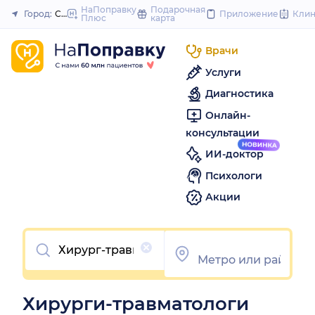
to
НаПоправку
Подарочная
Город:
Самара
Приложение
Кли
Плюс
карта
Закрыть
content
Врачи
Услуги
Диагностика
Онлайн-
консультации
ИИ-доктор
Психологи
Акции
Очистить
Хирурги-травматологи