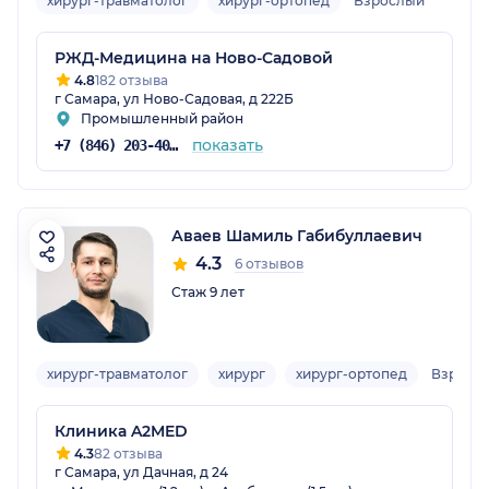
хирург-травматолог
хирург-ортопед
Взрослый
РЖД-Медицина на Ново-Садовой
4.8
182 отзыва
г Самара, ул Ново-Садовая, д 222Б
Промышленный район
показать
+7 (846) 203-40-03
Аваев Шамиль Габибуллаевич
4.3
6 отзывов
Стаж 9 лет
хирург-травматолог
хирург
хирург-ортопед
Взросл
Клиника A2MED
4.3
82 отзыва
г Самара, ул Дачная, д 24