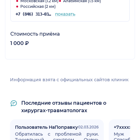
Московская (1.2 км)
Алабинская (1.5 км)
Российская (2 км)
показать
+7 (846) 313-03-03
Стоимость приёма
1 000 ₽
Информация взята c официальных сайтов клиник
Последние отзывы пациентов о
хирургах-травматологах
Пользователь НаПоправку
+7xxxxxxxx
02.03.2026
Обратилась с проблемой руки.
Муж слом
Туннельный синдром. Очень
Спасибо Ва