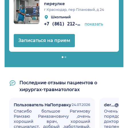
переулке
г Краснодар, пер Плановый, д 24
Школьный
+7 (861) 212-31-28
показать
Записаться на прием
Последние отзывы пациентов о
хирургах-травматологах
Пользователь НаПоправку
der....@....c
24.07.2026
Спасибо большое Рагимову
Очень
Рамзаю Рамазановичу ,очень
порядочны
хороший врач, хороший
доктор. Д
специалист, добрый ,заботливый,
терпения с