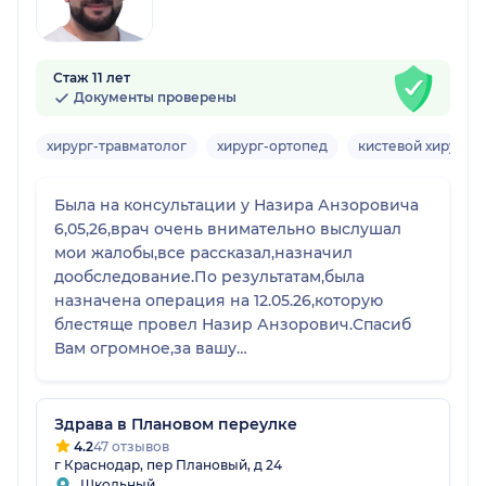
Стаж 11 лет
Документы проверены
хирург-травматолог
хирург-ортопед
кистевой хирург
Была на консультации у Назира Анзоровича
6,05,26,врач очень внимательно выслушал
мои жалобы,все рассказал,назначил
дообследование.По результатам,была
назначена операция на 12.05.26,которую
блестяще провел Назир Анзорович.Спасиб
Вам огромное,за вашу
чуткость,позитив,профессионализм.Если есть
проблемы .только к Хапсирокову!
Здрава в Плановом переулке
4.2
47 отзывов
г Краснодар, пер Плановый, д 24
Школьный