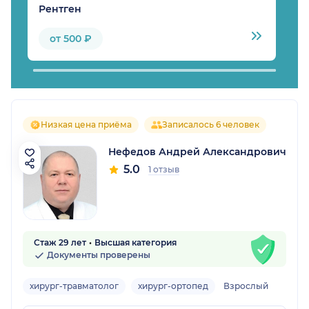
Рентген
М
от 500 ₽
Низкая цена приёма
Записалось 6 человек
Нефедов Андрей Александрович
5.0
1 отзыв
Стаж 29 лет
Высшая категория
Документы проверены
хирург-травматолог
хирург-ортопед
Взрослый