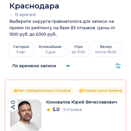
Краснодара
15 врачей
Выберите хирурга-травматолога для записи на
прием по рейтингу на базе 83 отзывов. Цены от
1500 руб. до 6300 руб..
Сегодня
Ближайшие
Утро
Вечер
В
9 авг.
3 дня
до 11:00
после 18:00
8 а
Нет отрицательных отзывов
Низкая цена приёма
Коновалов Юрий Вячеславович
5.0
9 отзывов