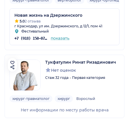
хирург-травматолог
вертебролог
хирург-ортопед
В
Новая жизнь на Дзержинского
5.0
2 отзыва
г Краснодар, ул им. Дзержинского, д 12/1, пом 41
Фестивальный
показать
+7 (918) 150-07-57
Тукфатулин Ринат Ризадинович
Нет оценок
Стаж 32 года
Первая категория
хирург-травматолог
хирург
Взрослый
Нет информации по месту работы врача