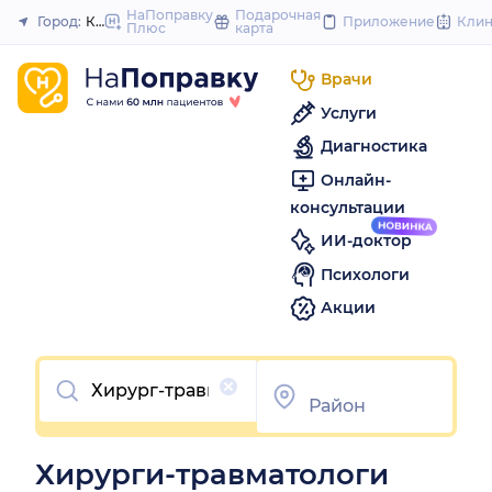
to
НаПоправку
Подарочная
Город:
Краснодар
Приложение
Кли
Плюс
карта
Закрыть
content
Врачи
Услуги
Диагностика
Онлайн-
консультации
ИИ-доктор
Психологи
Акции
Очистить
Хирурги-травматологи