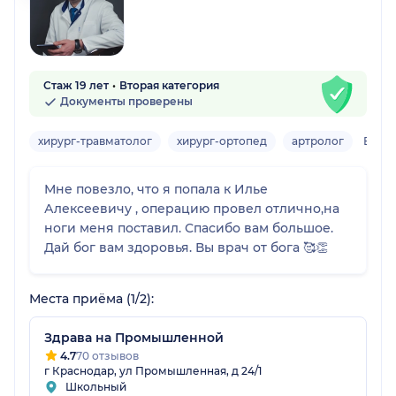
Стаж 19 лет
Вторая категория
Документы проверены
хирург-травматолог
хирург-ортопед
артролог
Взро
Мне повезло, что я попала к Илье
Алексеевичу , операцию провел отлично,на
ноги меня поставил. Спасибо вам большое.
Дай бог вам здоровья. Вы врач от бога 🥰👏
Места приёма (1/2):
Здрава на Промышленной
4.7
70 отзывов
г Краснодар, ул Промышленная, д 24/1
Школьный