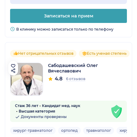
Записаться на прием
В клинику можно записаться только по телефону
Нет отрицательных отзывов
Есть ученая степень
Сабодашевский Олег
Вячеславович
4.8
6 отзывов
Стаж 36 лет
Кандидат мед. наук
Высшая категория
Документы проверены
хирург-травматолог
ортопед
травматолог
хирург-