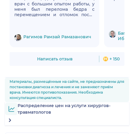
врач с большим опытом работы, у
меня был перелома бедра с
перемещением и отломок после
операции прошёл 5 месяц и я себя
чувствую очень хорошо.Дай Бог
вам здоровье Рагимов Рамзай
Багиро
Рамазанович
Рагимов Рамзай Рамазанович
Ибраг
Написать отзыв
+ 150
Материалы, размещённые на сайте, не предназначены для
постановки диагноза и лечения и не заменяют приём
врача. Имеются противопоказания. Необходима
консультация специалиста.
Распределение цен на услуги хирургов-
травматологов