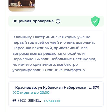
Лицензия проверена
В клинику Екатерининская ходим уже не
первый год всей семьей и очень довольны.
Персонал вежливый, приветливый, все
вопросы всегда решаются спокойно и
нормально. Бывали небольшие нестыковки,
но ничего критичного, всё быстро
урегулировали. В клинике комфортно,
хорошее отношение к пациентам. Цены в
целом устраивают, хотя на повторные
приемы, возможно, хотелось бы чуть
г Краснодар, ул Кубанская Набережная, д 37/1
дешевле. Но это уже на усмотрение клиники.
Открыто до 20:00
В целом впечатления очень хорошие,
показать
+7 (861) 288-81-65
поэтому продолжаем сюда обращаться.