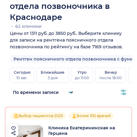
отдела позвоночника в
Краснодаре
62 клиники
Цены от 1311 руб. до 3850 руб.. Выберите клинику
для записи на рентгена поясничного отдела
позвоночника по рейтингу на базе 7169 отзывов.
Рентген поясничного отдела позвоночника с функ
Сегодня
Ближайшие
Утро
Вечер
10 авг.
3 дня
до 11:00
после 18:00
15 
Выбор пациентов 2025
Более 100 врачей
Клиника Екатерининская на
Герцена