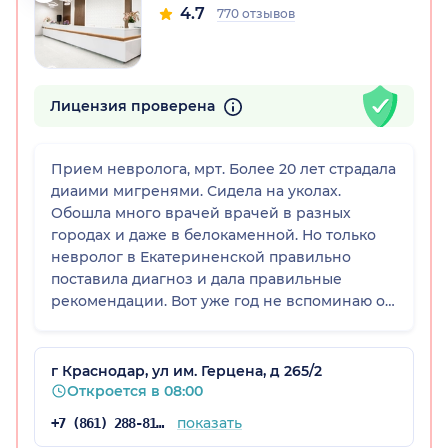
4.7
770 отзывов
Лицензия проверена
а)
Прием невролога, мрт. Более 20 лет страдала
диаими мигренями. Сидела на уколах.
Обошла много врачей врачей в разных
городах и даже в белокаменной. Но только
невролог в Екатериненской правильно
поставила диагноз и дала правильные
рекомендации. Вот уже год не вспоминаю о
головных болях, забыла, что такое таблетки и
уколы. Могу спокойно работать. Не реагирую
на погодные условия. Семья забыла, что
г Краснодар, ул им. Герцена, д 265/2
такое, когда у мамы болит голова! Спасибо,
Откроется в 08:00
специалистам и руководству клиники
показать
+7 (861) 288-81-65
Екатерининская!