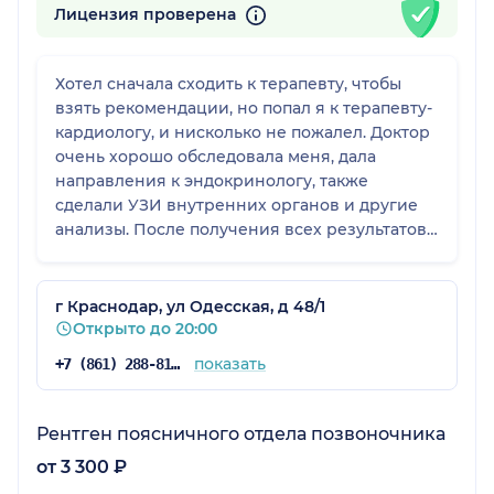
Лицензия проверена
Хотел сначала сходить к терапевту, чтобы
взять рекомендации, но попал я к терапевту-
кардиологу, и нисколько не пожалел. Доктор
очень хорошо обследовала меня, дала
направления к эндокринологу, также
сделали УЗИ внутренних органов и другие
анализы. После получения всех результатов
врач назначила лечение, которое мне
помогает. Могу сказать, что улучшения есть.
Приемом и врачом доволен.
г Краснодар, ул Одесская, д 48/1
Открыто до 20:00
показать
+7 (861) 288-81-65
Рентген поясничного отдела позвоночника
от 3 300 ₽