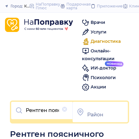
to
НаПоправку
Подарочная
Город:
Краснодар
Приложение
Кли
Плюс
карта
Закрыть
content
Врачи
Услуги
Диагностика
Онлайн-
консультации
ИИ-доктор
Психологи
Акции
Очистить
Рентген поясничного