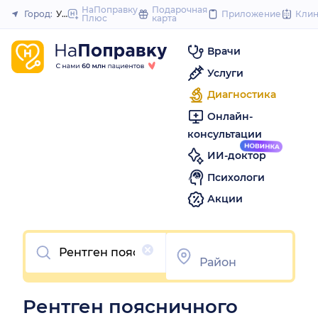
to
НаПоправку
Подарочная
Город:
Уфа
Приложение
Кли
Плюс
карта
Закрыть
content
Врачи
Услуги
Диагностика
Онлайн-
консультации
ИИ-доктор
Психологи
Акции
Очистить
Рентген поясничного