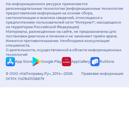
На информационном ресурсе применяются
рекомендательные технологии (информационные технологии
предоставления информации на основе сбора,
систематизации и анализа сведений, относящихся к
предпочтениям пользователей сети "Интернет", находящихся
на территории Российской Федерации)
Материалы, размещённые на сайте, не предназначены для
постановки диагноза и лечения и не заменяют приём врача.
Имеются противопоказания. Необходима консультация
специалиста.
О деятельности, осуществляемой в области информационных
технологий
App Store
Google Play
AppGallery
RuStore
© ООО «НаПоправку.Ру», 2014—2026.
Правовая информация
ОГРН: 1147847038679