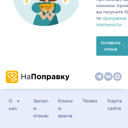
клиники. Кром
вы получите 1
по
программе
лояльности.
Оставить
отзыв
О
Запись
Клиникам
Телемедицина
Карта
нас
и
и
сайта
отзывы
врачам