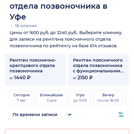
отдела позвоночника в
Уфе
18 клиник
Цены от 1600 руб. до 3240 руб.. Выберите клинику
для записи на рентгена поясничного отдела
позвоночника по рейтингу на базе 614 отзывов.
Рентген пояснично-
Рентген поясничного
крестцового отдела
отдела позвоночника
позвоночника
с функциональными
пробами
1440 ₽
2150 ₽
от
от
Сегодня
Ближайшие
Утро
Вечер
В
7 авг.
3 дня
до 11:00
после 18:00
8 а