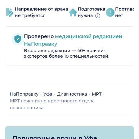
Направление от врача
Подготовка
Противоп
не требуется
нужна
нет
Проверено
медицинской редакцией
НаПоправку
В составе редакции — 40+ врачей-
экспертов более 10 специальностей.
НаПоправку
Уфа
Диагностика
МРТ
МРТ пояснично-крестцового отдела
позвоночника
Популярные врачи в Уфе