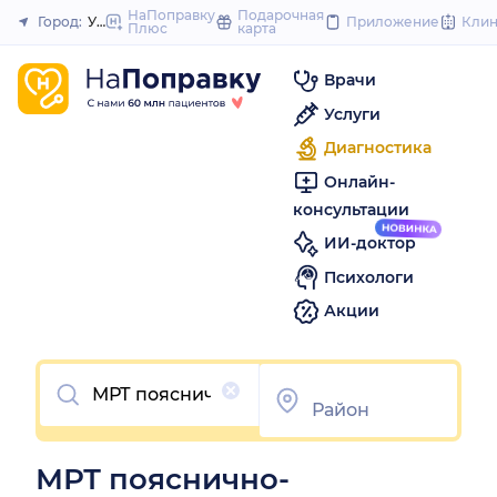
to
НаПоправку
Подарочная
Город:
Уфа
Приложение
Кли
Плюс
карта
Закрыть
content
Врачи
Услуги
Диагностика
Онлайн-
консультации
ИИ-доктор
Психологи
Акции
Очистить
МРТ пояснично-