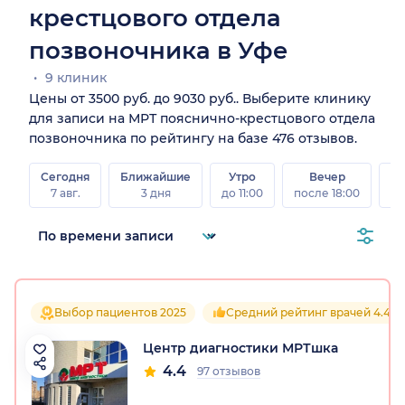
крестцового отдела
позвоночника в Уфе
9 клиник
Цены от 3500 руб. до 9030 руб.. Выберите клинику
для записи на МРТ пояснично-крестцового отдела
позвоночника по рейтингу на базе 476 отзывов.
Сегодня
Ближайшие
Утро
Вечер
В
7 авг.
3 дня
до 11:00
после 18:00
8 а
Выбор пациентов 2025
Средний рейтинг врачей 4.4
Центр диагностики МРТшка
4.4
97 отзывов