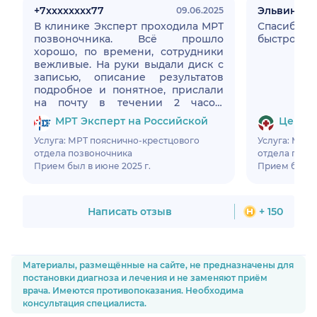
+7xxxxxxxx77
Эльвина
09.06.2025
В клинике Эксперт проходила МРТ
Спасибо 
позвоночника. Всё прошло
быстро и в
хорошо, по времени, сотрудники
вежливые. На руки выдали диск с
записью, описание результатов
подробное и понятное, прислали
на почту в течении 2 часов.
Клинику рекомендую.
МРТ Эксперт на Российской
Центр 
Услуга: МРТ пояснично-крестцового
Услуга: МРТ
отдела позвоночника
отдела позв
Прием был в июне 2025 г.
Прием был в 
Написать отзыв
+ 150
Материалы, размещённые на сайте, не предназначены для
постановки диагноза и лечения и не заменяют приём
врача. Имеются противопоказания. Необходима
консультация специалиста.