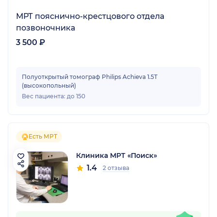
МРТ пояснично-крестцового отдела
позвоночника
3 500 ₽
Полуоткрытый томограф Philips Achieva 1.5Т
(высокопольный)
Вес пациента: до 150
Есть МРТ
Клиника МРТ «Поиск»
1.4
2 отзыва