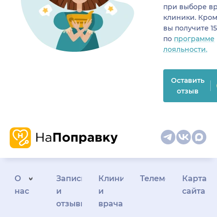
при выборе в
клиники. Кром
вы получите 1
по
программе
лояльности.
Оставить
отзыв
О
Запись
Клиникам
Телемедицина
Карта
нас
и
и
сайта
отзывы
врачам