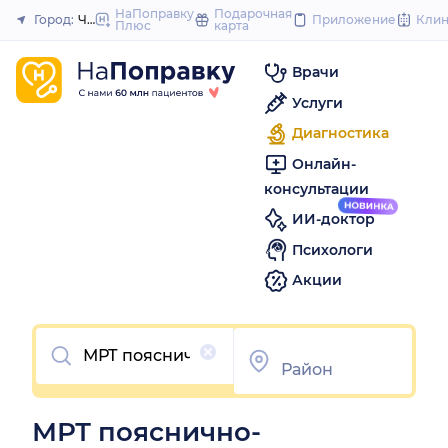
to
НаПоправку
Подарочная
Город:
Челябинск
Приложение
Кли
Плюс
карта
Закрыть
content
Врачи
Услуги
Диагностика
Онлайн-
консультации
ИИ-доктор
Психологи
Акции
Очистить
МРТ пояснично-