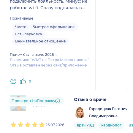
подключить лояльность. Минус: не
работал wi-fi. Сразу поднялась в
кабинет, чуть подождала и на
Позитивные
прием. Доктор внимательно
расспросил о жалобах и пригласил
Чисто
Быстрое оформление
на процедуру. Гастроскопия без
Есть парковка
наркоза - так себе удовольствие, но
Внимательное отношение
Степанов Виталий Валентинович
посмотрел всё довольно быстро +
Прием был в июле 2026 г.
экспресс анализ на НР взял.
В клинике "WMT на Петра Метальникова"
Отзыв оставлен через сайт/приложение
Доступно объяснил диагноз.
Спасибо
0
Отзыв о враче
fsh....@....ru
Проверен НаПоправку
1 отзыв
Городецкая Евгения
Владимировна
1
2
3
4
5
26.07.2026
врач УЗД
кардиолог
В