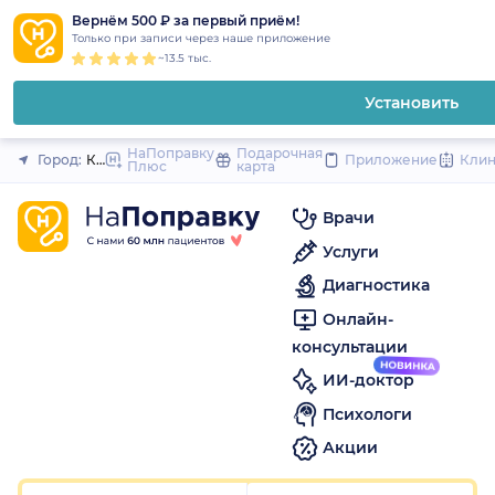
1
2
3
4
5
1
2
3
4
5
1
2
3
4
5
to
Вернём 500 ₽ за первый приём!
Закрыть
Только при записи через наше приложение
content
~13.5 тыс.
Установить
НаПоправку
Подарочная
Город:
Краснодар
Приложение
Кли
Плюс
карта
Врачи
Услуги
Диагностика
Онлайн-
консультации
ИИ-доктор
Психологи
Акции