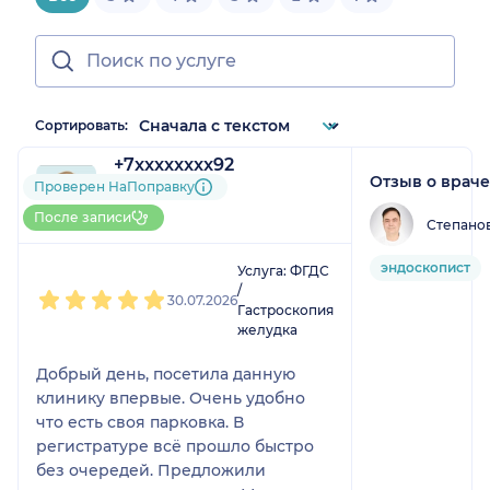
Сортировать:
+7xxxxxxxx92
Отзыв о враче
2 отзыва
Проверен НаПоправку
До 5 записей через
После записи
Степано
НаПоправку
1
2
3
4
5
эндоскопист
Услуга: ФГДС
/
30.07.2026
Гастроскопия
желудка
Добрый день, посетила данную
клинику впервые. Очень удобно
что есть своя парковка. В
регистратуре всё прошло быстро
без очередей. Предложили