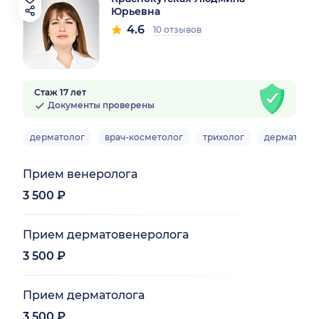
Юрьевна
4.6
10 отзывов
Стаж 17 лет
Документы проверены
дерматолог
врач-косметолог
трихолог
дерматове
Прием венеролога
3 500 ₽
Прием дерматовенеролога
3 500 ₽
Прием дерматолога
3 500 ₽