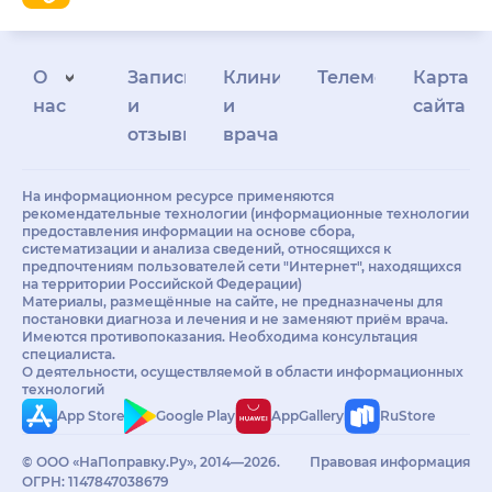
О
Запись
Клиникам
Телемедицина
Карта
нас
и
и
сайта
отзывы
врачам
На информационном ресурсе применяются
рекомендательные технологии (информационные технологии
предоставления информации на основе сбора,
систематизации и анализа сведений, относящихся к
предпочтениям пользователей сети "Интернет", находящихся
на территории Российской Федерации)
Материалы, размещённые на сайте, не предназначены для
постановки диагноза и лечения и не заменяют приём врача.
Имеются противопоказания. Необходима консультация
специалиста.
О деятельности, осуществляемой в области информационных
технологий
App Store
Google Play
AppGallery
RuStore
© ООО «НаПоправку.Ру», 2014—2026.
Правовая информация
ОГРН: 1147847038679