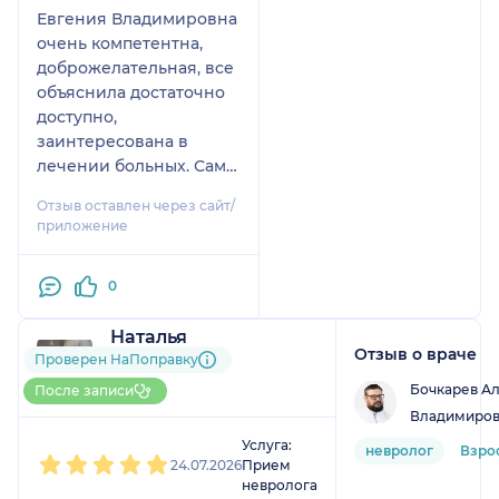
Евгения Владимировна
очень компетентна,
доброжелательная, все
объяснила достаточно
доступно,
заинтересована в
лечении больных. Сама
все перепроверила,
Отзыв оставлен через сайт/
осмотрела больного, в
приложение
данном случае супруга
моего. Мы довольны
0
приемом, уверена что
вернемся к ней.
Наталья
Спасибо вам за
Отзыв о враче
1 отзыв
и
1 оценка
Проверен НаПоправку
доброжелательность и
До 5 записей через
индивидуальный
Бочкарев А
После записи
НаПоправку
подход.
Владимиров
1
2
3
4
5
Услуга:
невролог
Взро
24.07.2026
Прием
невролога