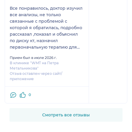
Все понравилось, доктор изучил
все анализы, не только
связанные с проблемой с
которой я обратилась, подробно
рассказал ,показал и объяснил
по диску кт, назначил
первоначальную терапию для
снятия боли и дообследование
Прием был в июле 2026 г.
для полной картины
В клинике "WMT на Петра
заболевания и точного диагноза,
Метальникова"
сегодня начала лечение и
Отзыв оставлен через сайт/
приложение
записалась на МРТ , обязательно
прийду на повторный прием
0
Смотреть все отзывы