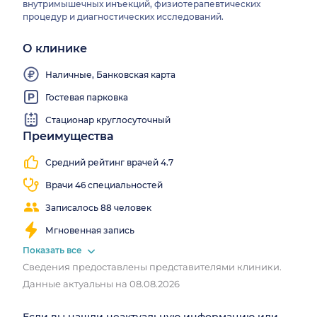
внутримышечных инъекций, физиотерапевтических
процедур и диагностических исследований.
О клинике
Наличные, Банковская карта
Гостевая парковка
Стационар круглосуточный
Преимущества
Работаем
все
Средний рейтинг врачей 4.7
выходные
Врачи 46 специальностей
Записалось 88 человек
Мгновенная запись
Показать все
Сведения предоставлены представителями клиники.
Данные актуальны на 08.08.2026
Если вы нашли неактуальную информацию или