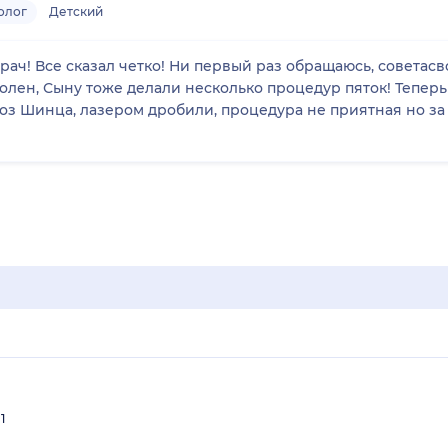
олог
Детский
ч! Все сказал четко! Ни первый раз обращаюсь, советасво
лен, Сыну тоже делали несколько процедур пяток! Теперь 
ноз Шинца, лазером дробили, процедура не приятная но з
1