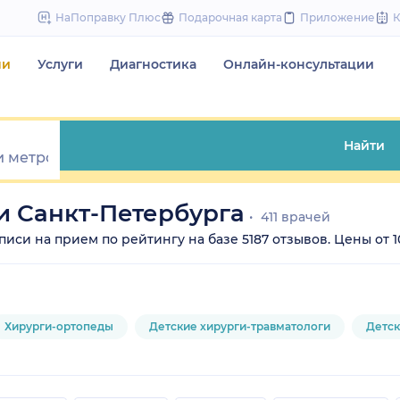
to
НаПоправку Плюс
Подарочная карта
Приложение
content
чи
Услуги
Диагностика
Онлайн-консультации
Найти
и Санкт-Петербурга
411 врачей
иси на прием по рейтингу на базе 5187 отзывов. Цены от 100
Хирурги-ортопеды
Детские хирурги-травматологи
Детск