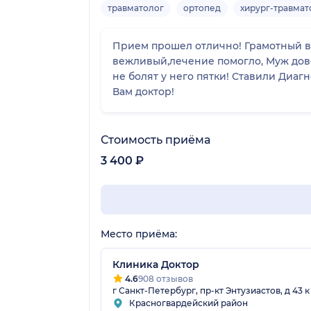
травматолог
ортопед
хирург-травмат
Прием прошел отлично! Грамотный вра
вежливый,лечение помогло, Муж дово
не болят у него пятки! Ставили Диаг
Вам доктор!
Стоимость приёма
3 400 ₽
Место приёма:
Клиника Доктор
4.6
908 отзывов
г Санкт-Петербург, пр-кт Энтузиастов, д 43 к 
Красногвардейский район