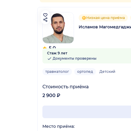
Низкая цена приёма
Исламов Магомедгадж
5.0
Стаж 9 лет
6 отзывов
Документы проверены
травматолог
ортопед
Детский
Стоимость приёма
2 900 ₽
Место приёма: