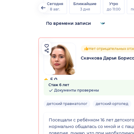
Сегодня
Ближайшие
Утро
8 авг.
3 дня
до 11:00
п
Нет отрицательных от
Скачкова Дарья Борис
5.0
Стаж 6 лет
5 отзывов
Документы проверены
детский травматолог
детский ортопед
Посещали с ребёнком 16 лет детского
нормально общалась со мной и с паци
доверие, думаю, что при необходимо