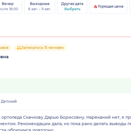
Вечер
Выходные
Другая дата
Горящая цена
осле 18:00
8 авг. – 9 авг.
Выбрать
зывов
Записалось 15 человек
овна
Детский
 ортопеда Скачкову Дарью Борисовну. Нареканий нет, я пр
ентом. Рекомендации дала, но пока рано делать выводы по
сти обратимся повторно.