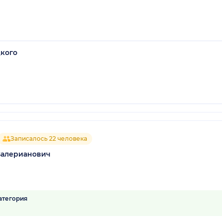
цкого
Записалось 22 человека
Валерианович
атегория