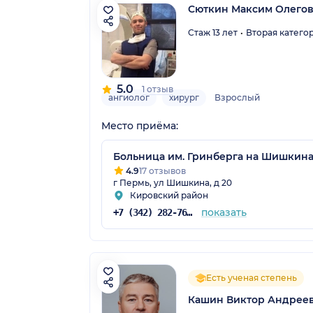
Сюткин Максим Олего
Стаж 13 лет
Вторая катего
5.0
1 отзыв
ангиолог
хирург
Взрослый
Место приёма:
Больница им. Гринберга на Шишкин
4.9
17 отзывов
г Пермь, ул Шишкина, д 20
Кировский район
показать
+7 (342) 282-76-61
Есть ученая степень
Кашин Виктор Андрее