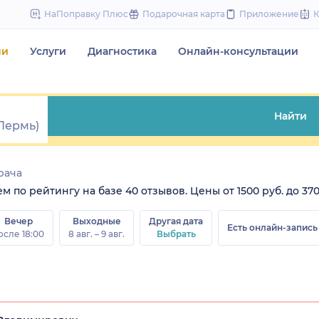
to
НаПоправку Плюс
Подарочная карта
Приложение
content
чи
Услуги
Диагностика
Онлайн-консультации
Найти
рача
 по рейтингу на базе 40 отзывов. Цены от 1500 руб. до 3700
Вечер
Выходные
Другая дата
Есть онлайн-запись
осле 18:00
8 авг. – 9 авг.
Выбрать