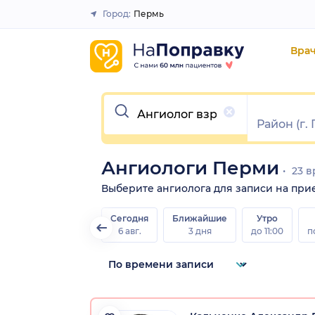
Город:
Пермь
Закрыть
Вра
Очистить
Ангиологи Перми
23 в
Выберите ангиолога для записи на прием
Сегодня
Ближайшие
Утро
6 авг.
3 дня
до 11:00
п