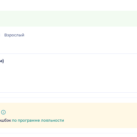
Взрослый
м)
кэшбэк
по программе лояльности