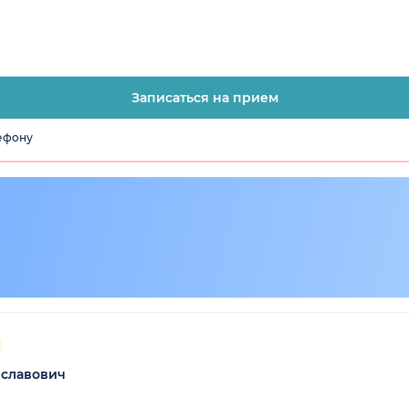
Записаться на прием
лефону
иславович