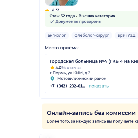
4.7
Стаж 32 года
Высшая категория
18 отзывов
Документы проверены
ангиолог
флеболог-хирург
врач УЗД
Место приёма:
Городская больница №4 (ГКБ 4 на Ки
4.0
94 отзыва
г Пермь, ул КИМ, д 2
Мотовилихинский район
показать
+7 (342) 232-01-33
Онлайн-запись без комиссии
Более того, за каждую запись вы получаете 