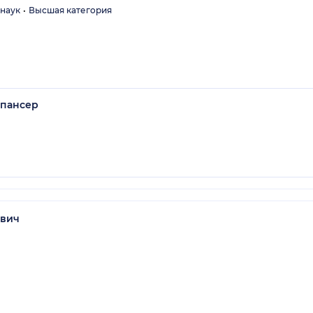
 наук
Высшая категория
спансер
ович