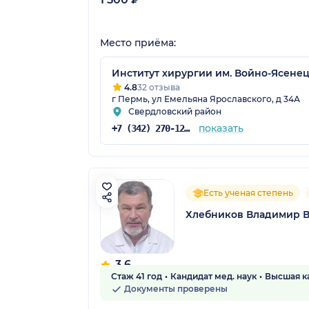
Место приёма:
Институт хирургии им. Войно-Ясене
4.8
32 отзыва
г Пермь, ул Емельяна Ярославского, д 34А
Свердловский район
показать
+7 (342) 270-12-21
Есть ученая степень
Хлебников Владимир 
3.6
Стаж 41 год
Кандидат мед. наук
Высшая к
7 отзывов
Документы проверены