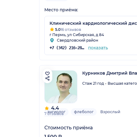
Место приёма:
Клинический кардиологический ди
5.0
16 отзывов
г Пермь, ул Сибирская, д 84
Свердловский район
показать
+7 (342) 216-28-06
Курников Дмитрий Вл
Стаж 21 год
Высшая катег
4.4
ангиолог
флеболог
Взрослый
7 отзывов
Стоимость приёма
1 500 ₽