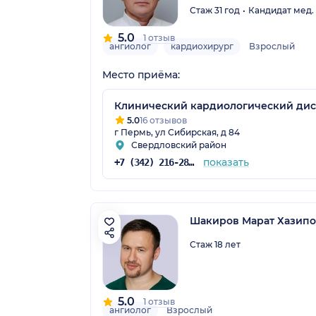
Стаж 31 год
Кандидат мед.
5.0
1 отзыв
ангиолог
кардиохирург
Взрослый
Место приёма:
Клинический кардиологический ди
5.0
16 отзывов
г Пермь, ул Сибирская, д 84
Свердловский район
показать
+7 (342) 216-28-06
Шакиров Марат Хазип
Стаж 18 лет
5.0
1 отзыв
ангиолог
Взрослый