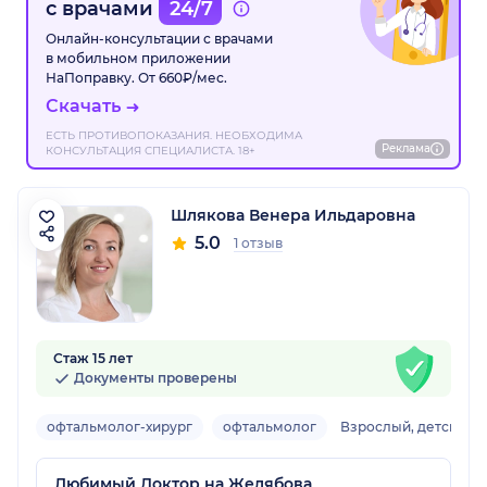
с врачами
24/7
Онлайн-консультации с врачами
в мобильном приложении
НаПоправку. От 660₽/мес.
Скачать
ЕСТЬ ПРОТИВОПОКАЗАНИЯ. НЕОБХОДИМА
Реклама
КОНСУЛЬТАЦИЯ СПЕЦИАЛИСТА. 18+
Шлякова Венера Ильдаровна
5.0
1 отзыв
Стаж 15 лет
Документы проверены
офтальмолог-хирург
офтальмолог
Взрослый, детский
Любимый Доктор на Желябова