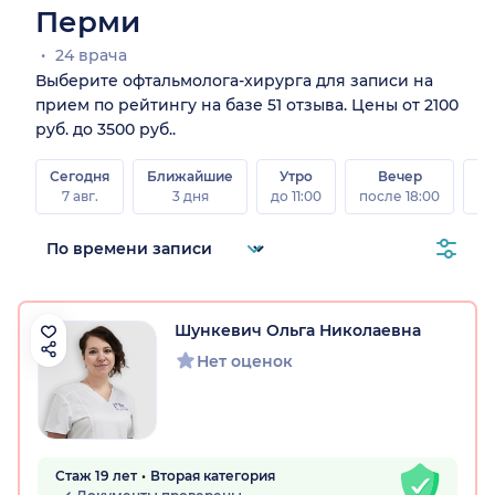
Перми
24 врача
Выберите офтальмолога-хирурга для записи на
прием по рейтингу на базе 51 отзыва. Цены от 2100
руб. до 3500 руб..
Сегодня
Ближайшие
Утро
Вечер
В
7 авг.
3 дня
до 11:00
после 18:00
8 а
Шункевич Ольга Николаевна
Нет оценок
Стаж 19 лет
Вторая категория