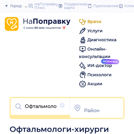
to
НаПоправку
Подарочная
Город:
Пермь
Приложение
Кли
Плюс
карта
Закрыть
content
Врачи
Услуги
Диагностика
Онлайн-
консультации
ИИ-доктор
Психологи
Акции
Очистить
Офтальмологи-хирурги