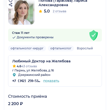
Попова (Тарасова) Лариса
Александровна
5.0
2 отзыва
Стаж 11 лет
Документы проверены
офтальмолог-хирург
офтальмолог
Взрослый
Любимый Доктор на Желябова
4.6
43 отзыва
г Пермь, ул Желябова, д 16
Дзержинский район
показать
+7 (342) 259-53-03
Стоимость приёма
2 200 ₽