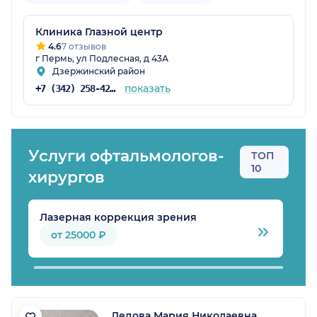
Клиника Глазной центр
4.6
7 отзывов
г Пермь, ул Подлесная, д 43А
Дзержинский район
показать
+7 (342) 258-42-00
Услуги офтальмологов-
ТОП
10
хирургов
Лазерная коррекция зрения
Л
от 25000 ₽
Дедова Мария Николаевна