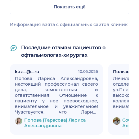
Показать ещё
Информация взята c официальных сайтов клиник
Последние отзывы пациентов о
офтальмологах-хирургах
kaz....@....ru
Пользоват
10.05.2026
Попова Лариса Александровна,
Лечилась 
настоящий профессионал своего
отделении ДК
дела, компетентная и
ул.Плехан
ответственная! Отношение к
высокого 
пациенту у нее превосходное,
колле
внимательное и уважительное!
вниматель
Чувствуется, что Лариса
Александровна знает свое дело!
Попова (Тарасова) Лариса
Собян
От всей души рекомендую её, как
Александровна
Алекс
отличного специалиста. Спасибо
огромное мед.сестре, работающей