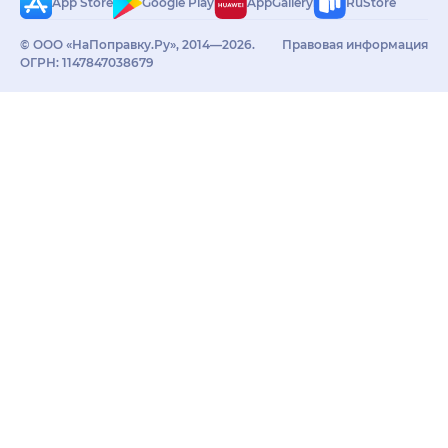
App Store
Google Play
AppGallery
RuStore
© ООО «НаПоправку.Ру», 2014—2026.
Правовая информация
ОГРН: 1147847038679