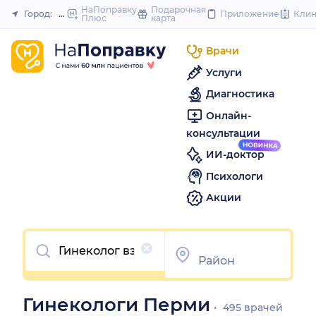
to
НаПоправку
Подарочная
Город:
Пермь
Приложение
Кли
Плюс
карта
Закрыть
con
Врачи
Услуги
Диагностика
Онлайн-
консультации
ИИ-доктор
Психологи
Акции
Очистить
Гинекологи Перми
495 врачей