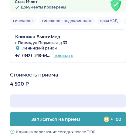
Стаж 19 лет
Документы проверены
гинеколог
гинеколог-эндокринолог
врач УЗД
нутр
Клиника БьютиМед
г Пермь, ул Пермская, д 33
Ленинский район
показать
+7 (342) 248-64-17
Стоимость приёма
4 500 ₽
Записаться на прием
+ 100
Клиника перезвонит сегодня после 11:00