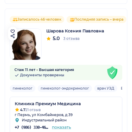
Записалось 46 человек
Последняя запись – вчера
Шарова Ксения Павловна
5.0
3 отзыва
Стаж 11 лет
Высшая категория
Документы проверены
гинеколог
гинеколог-эндокринолог
врач УЗД
Взро
Клиника Премиум Медицина
4.7
21 отзыв
г Пермь, ул Комбайнеров, д 39
Индустриальный район
показать
+7 (986) 330-46-51