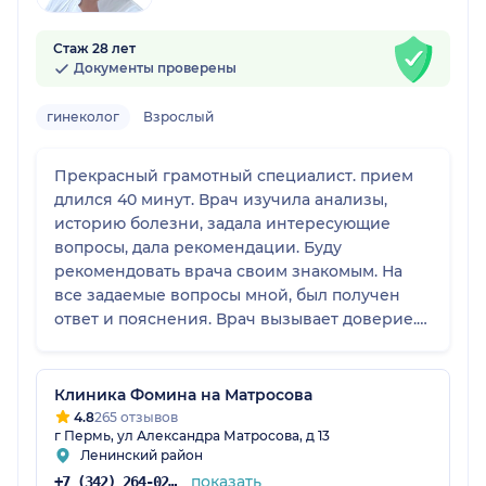
Стаж 28 лет
Документы проверены
гинеколог
Взрослый
Прекрасный грамотный специалист. прием
длился 40 минут. Врач изучила анализы,
историю болезни, задала интересующие
вопросы, дала рекомендации. Буду
рекомендовать врача своим знакомым. На
все задаемые вопросы мной, был получен
ответ и пояснения. Врач вызывает доверие.
Проходит повышение квалификации, ездит
на семинары и конференции в другие
города, что говорит о современном подходе
Клиника Фомина на Матросова
в лечение
4.8
265 отзывов
г Пермь, ул Александра Матросова, д 13
Ленинский район
показать
+7 (342) 264-02-90