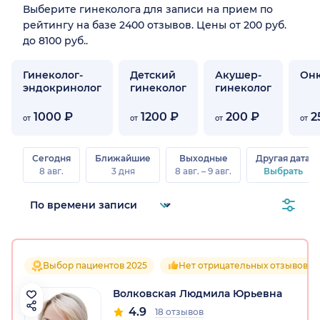
Выберите гинеколога для записи на прием по
рейтингу на базе 2400 отзывов. Цены от 200 руб.
до 8100 руб..
Гинеколог-
Детский
Акушер-
Онк
эндокринолог
гинеколог
гинеколог
1000 ₽
1200 ₽
200 ₽
2
от
от
от
от
Сегодня
Ближайшие
Выходные
Другая дата
8 авг.
3 дня
8 авг. – 9 авг.
Выбрать
Выбор пациентов 2025
Нет отрицательных отзывов
Волковская Людмила Юрьевна
4.9
18 отзывов