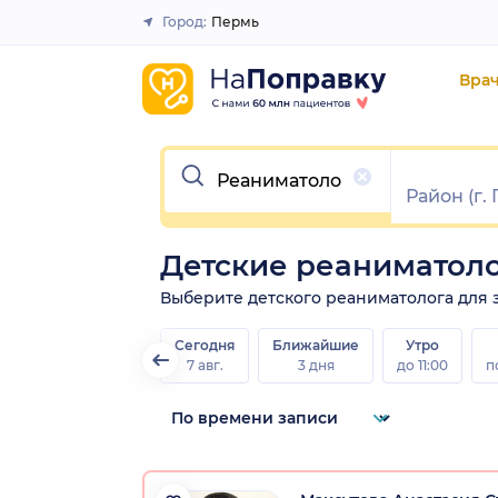
Город:
Пермь
Закрыть
Вра
Очистить
Детские реаниматол
Выберите детского реаниматолога для за
Сегодня
Ближайшие
Утро
7 авг.
3 дня
до 11:00
п