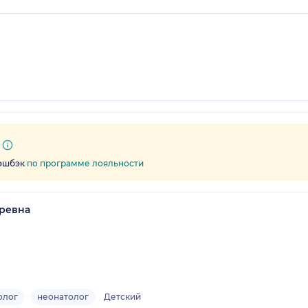
кэшбэк
по программе лояльности
ревна
олог
неонатолог
Детский