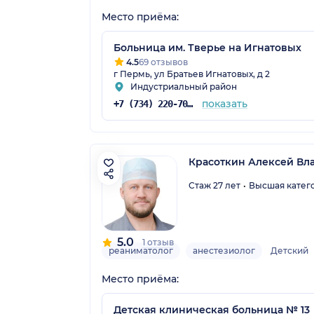
Место приёма:
Больница им. Тверье на Игнатовых
4.5
69 отзывов
г Пермь, ул Братьев Игнатовых, д 2
Индустриальный район
показать
+7 (734) 220-70-83
Красоткин Алексей В
Стаж 27 лет
Высшая катег
5.0
1 отзыв
реаниматолог
анестезиолог
Детский
Место приёма:
Детская клиническая больница № 13