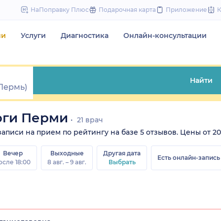
to
НаПоправку Плюс
Подарочная карта
Приложение
content
чи
Услуги
Диагностика
Онлайн-консультации
Найти
оги Перми
21 врач
писи на прием по рейтингу на базе 5 отзывов. Цены от 2000
Вечер
Выходные
Другая дата
Есть онлайн-запись
осле 18:00
8 авг. – 9 авг.
Выбрать