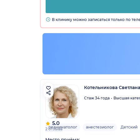
В клинику можно записаться только по те
Котельникова Светлана
Стаж 34 года
Высшая кате
5.0
реаниматолог
анестезиолог
Детский
2 отзыва
Место приёма: