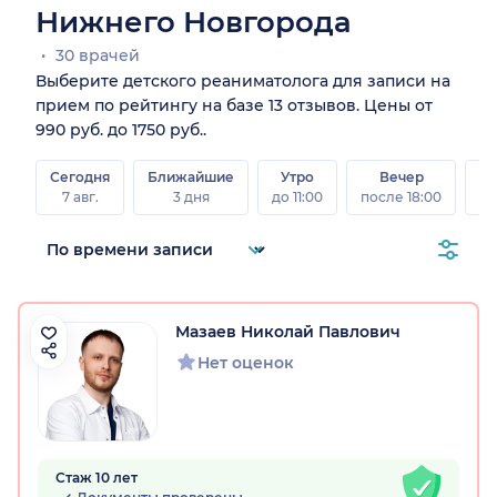
Нижнего Новгорода
30 врачей
Выберите детского реаниматолога для записи на
прием по рейтингу на базе 13 отзывов. Цены от
990 руб. до 1750 руб..
Сегодня
Ближайшие
Утро
Вечер
В
7 авг.
3 дня
до 11:00
после 18:00
8 а
Мазаев Николай Павлович
Нет оценок
Стаж 10 лет