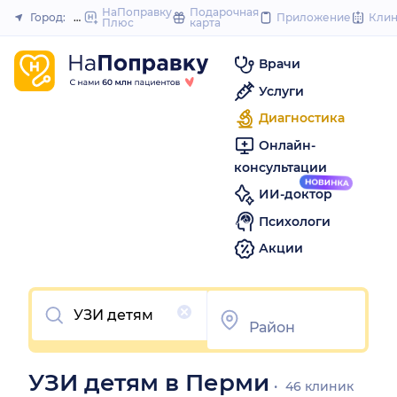
to
НаПоправку
Подарочная
Город:
Пермь
Приложение
Кли
Плюс
карта
Закрыть
conte
Врачи
Услуги
Диагностика
Онлайн-
консультации
ИИ-доктор
Психологи
Акции
Очистить
УЗИ детям в Перми
46 клиник