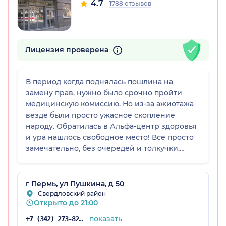
4.7
1788 отзывов
Лицензия проверена
В период когда поднялась пошлина на
замену прав, нужно было срочно пройти
медицинскую комиссию. Но из-за ажиотажа
везде были просто ужасное скопление
народу. Обратилась в Альфа-центр здоровья
и ура нашлось свободное место! Все просто
замечательно, без очередей и толкучки.
Пришла, все прошла за 15 минут и
счастливая ушла домой. Клинику советую.
Спасибо!
г Пермь, ул Пушкина, д 50
Свердловский район
Открыто до 21:00
показать
+7 (342) 273-82-37