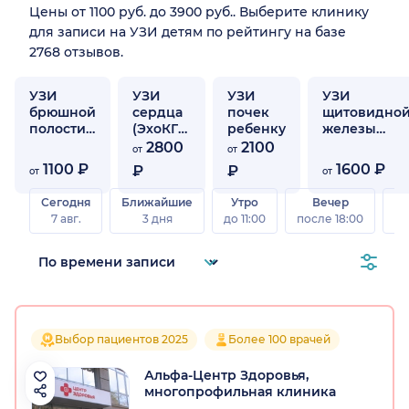
Цены от 1100 руб. до 3900 руб.. Выберите клинику
для записи на УЗИ детям по рейтингу на базе
2768 отзывов.
УЗИ
УЗИ
УЗИ
УЗИ
брюшной
сердца
почек
щитовидно
полости
(ЭхоКГ)
ребенку
железы
ребенку
ребенку
ребенку
2800
2100
от
от
1100 ₽
1600 ₽
₽
₽
от
от
Сегодня
Ближайшие
Утро
Вечер
В
7 авг.
3 дня
до 11:00
после 18:00
8 а
Выбор пациентов 2025
Более 100 врачей
Альфа-Центр Здоровья,
многопрофильная клиника