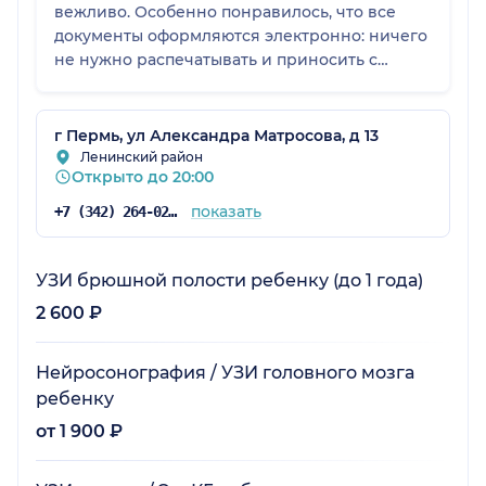
вежливо. Особенно понравилось, что все
документы оформляются электронно: ничего
не нужно распечатывать и приносить с
собой, всё присылают на почту, подпись
ставится на месте. Это действительно удобно
и экономит время.
г Пермь, ул Александра Матросова, д 13
Ленинский район
Открыто до 20:00
показать
+7 (342) 264-02-90
УЗИ брюшной полости ребенку (до 1 года)
2 600 ₽
Нейросонография / УЗИ головного мозга
ребенку
от 1 900 ₽