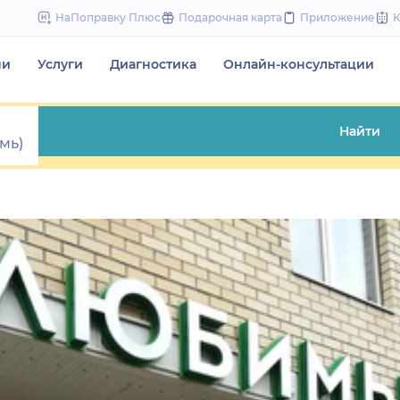
to
НаПоправку Плюс
Подарочная карта
Приложение
content
чи
Услуги
Диагностика
Онлайн-консультации
Найти