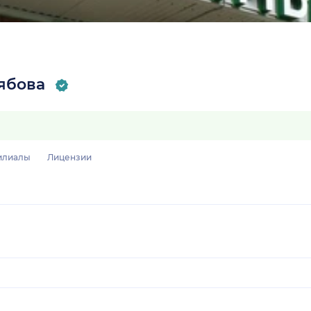
ябова
илиалы
Лицензии