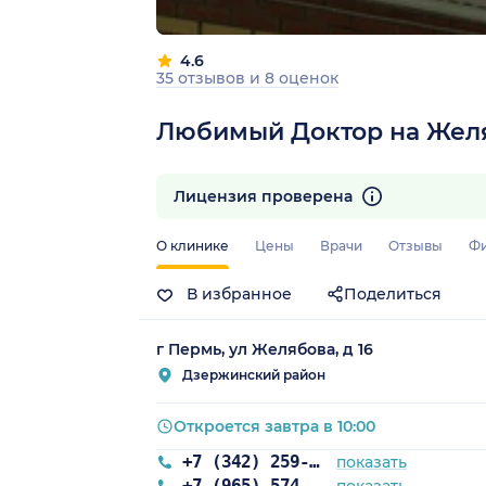
4.6
35 отзывов
и
8 оценок
Любимый Доктор на Жел
Лицензия проверена
О клинике
Цены
Врачи
Отзывы
Ф
В избранное
Поделиться
г Пермь, ул Желябова, д 16
Дзержинский район
Откроется завтра в 10:00
+7 (342) 259-53-03
показать
+7 (965) 574-50-18