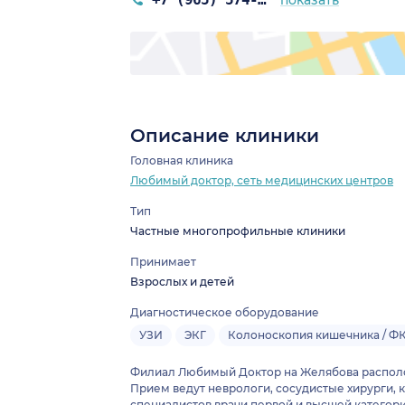
показать
Описание клиники
Головная клиника
Любимый доктор, сеть медицинских центров
Тип
Частные многопрофильные клиники
Принимает
Взрослых и детей
Диагностическое оборудование
УЗИ
ЭКГ
Колоноскопия кишечника / Ф
Филиал Любимый Доктор на Желябова распол
Прием ведут неврологи, сосудистые хирурги, 
специалистов врачи первой и высшей категории