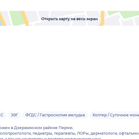
Открыть карту на весь экран
КС
ЭЭГ
ФГДС / Гастроскопия желудка
Холтер / Суточное мо
ожен в Дзержинском районе Перми.
колопроктологи, педиатры, терапевты, ЛОРы, дерматологи, офтальмо
, а так же кандидаты и доктора медицинских наук.