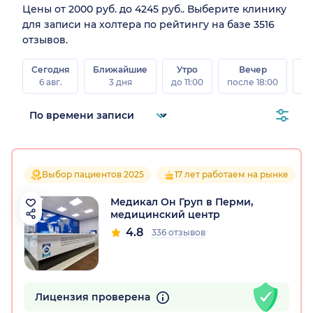
Цены от 2000 руб. до 4245 руб.. Выберите клинику
для записи на холтера по рейтингу на базе 3516
отзывов.
Сегодня
Ближайшие
Утро
Вечер
В
6 авг.
3 дня
до 11:00
после 18:00
8 а
Выбор пациентов 2025
17 лет работаем на рынке
Медикал Он Груп в Перми,
медицинский центр
4.8
336 отзывов
Лицензия проверена