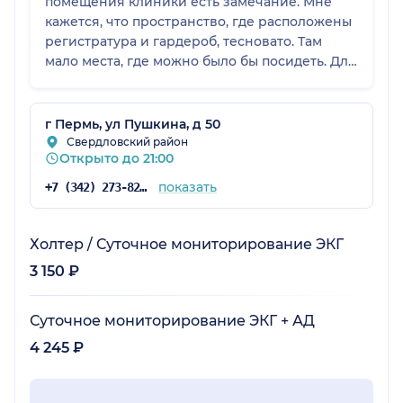
помещения клиники есть замечание. Мне
кажется, что пространство, где расположены
регистратура и гардероб, тесновато. Там
мало места, где можно было бы посидеть. Для
пожилых людей это важный момент. В
остальном клиника производит прекрасное
впечатление – администраторы и персонал
г Пермь, ул Пушкина, д 50
очень вежливы, внимательны. Врачам
Свердловский район
Открыто до 21:00
клиники я тоже доверяю, иначе бы туда не
ходил. А вот момент с этой зоной не совсем
показать
+7 (342) 273-82-37
продуман. Для такой замечательной клиники
она слишком маленькая.
Холтер / Суточное мониторирование ЭКГ
3 150 ₽
Суточное мониторирование ЭКГ + АД
4 245 ₽