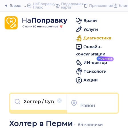
to
НаПоправку
Подарочная
Город:
Пермь
Приложение
Кли
Плюс
карта
Закрыть
content
Врачи
Услуги
Диагностика
Онлайн-
консультации
ИИ-доктор
Психологи
Акции
Очистить
Холтер в Перми
64 клиники