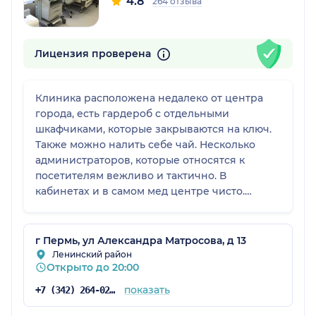
4.8
264 отзыва
Лицензия проверена
Клиника расположена недалеко от центра
города, есть гардероб с отдельными
шкафчиками, которые закрываются на ключ.
Также можно налить себе чай. Несколько
администраторов, которые относятся к
посетителям вежливо и тактично. В
кабинетах и в самом мед центре чисто.
Ходила в нервапотологу, осталась довольна
приёмом. Ещё в конце при оплате мне
подарили мыло в виде дракона (в честь
г Пермь, ул Александра Матросова, д 13
нового года).
Ленинский район
Открыто до 20:00
показать
+7 (342) 264-02-90