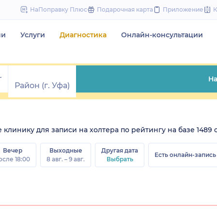
to
НаПоправку Плюс
Подарочная карта
Приложение
content
чи
Услуги
Диагностика
Онлайн-консультации
На
те клинику для записи на холтера по рейтингу на базе 1489 
Вечер
Выходные
Другая дата
Есть онлайн-запись
осле 18:00
8 авг. – 9 авг.
Выбрать