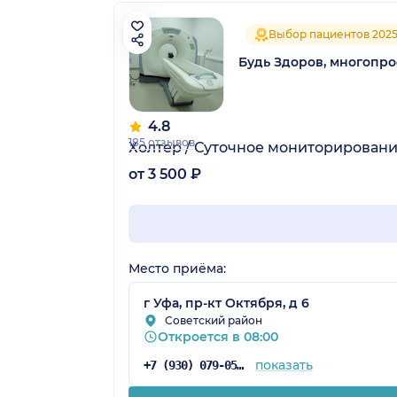
Выбор пациентов 202
Будь Здоров, многопр
4.8
185 отзывов
Холтер / Суточное мониторировани
от 3 500 ₽
Место приёма:
г Уфа, пр-кт Октября, д 6
Советский район
Откроется в 08:00
показать
+7 (930) 079-05-21