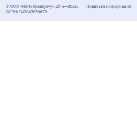
© ООО «НаПоправку.Ру», 2014—2026.
Правовая информация
ОГРН: 1147847038679