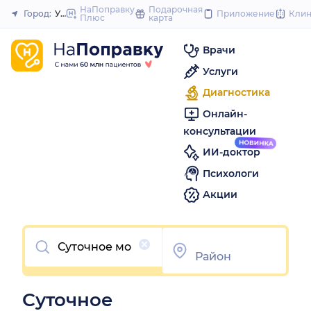
to
НаПоправку
Подарочная
Город:
Уфа
Приложение
Кли
Плюс
карта
Закрыть
content
Врачи
Услуги
Диагностика
Онлайн-
консультации
ИИ-доктор
Психологи
Акции
Очистить
Суточное