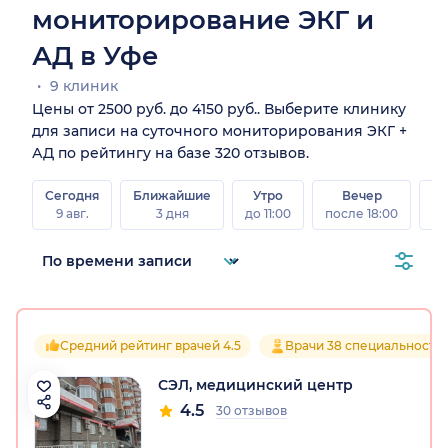
мониторирование ЭКГ и
АД в Уфе
9 клиник
Цены от 2500 руб. до 4150 руб.. Выберите клинику
для записи на суточного мониторирования ЭКГ +
АД по рейтингу на базе 320 отзывов.
Сегодня
Ближайшие
Утро
Вечер
В
9 авг.
3 дня
до 11:00
после 18:00
8 а
Средний рейтинг врачей 4.5
Врачи 38 специальносте
СЭЛ, медицинский центр
4.5
30 отзывов