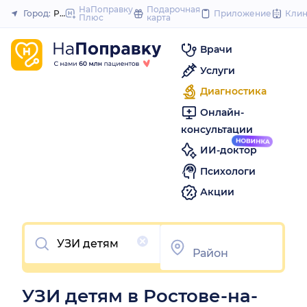
to
НаПоправку
Подарочная
Город:
Ростов-на-Дону
Приложение
Кли
Плюс
карта
Закрыть
conte
Врачи
Услуги
Диагностика
Онлайн-
консультации
ИИ-доктор
Психологи
Акции
Очистить
УЗИ детям в Ростове-на-