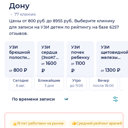
Дону
77 клиник
Цены от 800 руб. до 8955 руб.. Выберите клинику
для записи на УЗИ детям по рейтингу на базе 6257
отзывов.
УЗИ
УЗИ
УЗИ
УЗИ
брюшной
сердца
почек
щитовидно
полости
(ЭхоКГ)
ребенку
железы
ребенку
ребенку
ребенку
1600
1100
от
от
800 ₽
1300 ₽
₽
₽
от
от
Сегодня
Ближайшие
Утро
Вечер
В
6 авг.
3 дня
до 11:00
после 18:00
8 а
19 лет работаем на рынке
Средний рейтинг врачей 4.6