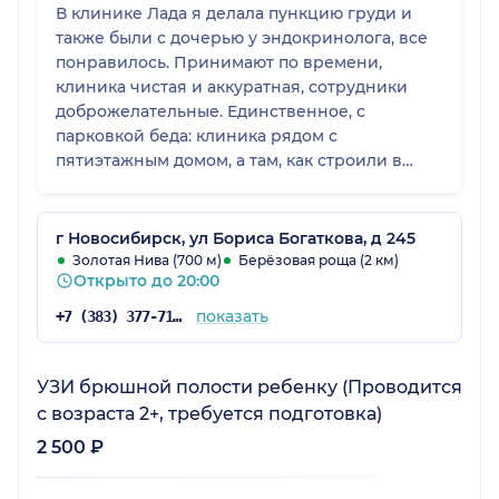
В клинике Лада я делала пункцию груди и
также были с дочерью у эндокринолога, все
понравилось. Принимают по времени,
клиника чистая и аккуратная, сотрудники
доброжелательные. Единственное, с
парковкой беда: клиника рядом с
пятиэтажным домом, а там, как строили в
советское время, под парковку ничего не
было. В целом клинику рекомендую, сама
пришла по рекомендации.
г Новосибирск, ул Бориса Богаткова, д 245
Золотая Нива (700 м)
Берёзовая роща (2 км)
Открыто до 20:00
показать
+7 (383) 377-71-46
УЗИ брюшной полости ребенку (Проводится
с возраста 2+, требуется подготовка)
2 500 ₽