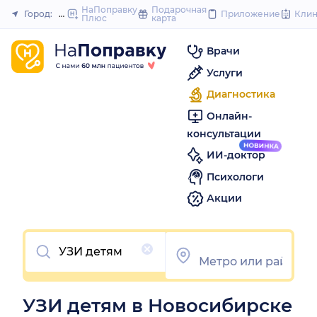
to
НаПоправку
Подарочная
Город:
Новосибирск
Приложение
Кли
Плюс
карта
Закрыть
conte
Врачи
Услуги
Диагностика
Онлайн-
консультации
ИИ-доктор
Психологи
Акции
Очистить
УЗИ детям в Новосибирске