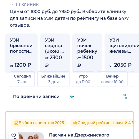
111 клиник
Цены от 1000 руб. до 7950 руб.. Выберите клинику
для записи на УЗИ детям по рейтингу на базе 5477
отзывов.
УЗИ
УЗИ
УЗИ
УЗИ
брюшной
сердца
почек
щитовидно
полости
(ЭхоКГ)
ребенку
железы
ребенку
ребенку
ребенку
2300
1500
от
от
1200 ₽
2050 ₽
₽
₽
от
от
Сегодня
Ближайшие
Утро
Вечер
В
7 авг.
3 дня
до 11:00
после 18:00
8 а
Выбор пациентов 2025
Средний рейтинг врачей 4.9
Пасман на Дзержинского