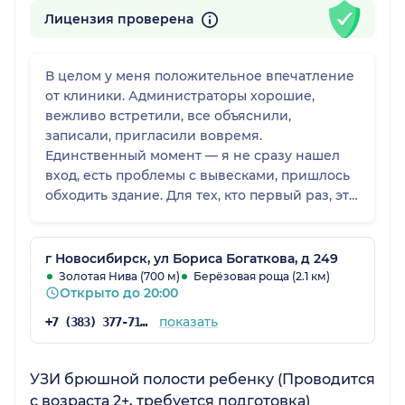
Лицензия проверена
В целом у меня положительное впечатление
от клиники. Администраторы хорошие,
вежливо встретили, все объяснили,
записали, пригласили вовремя.
Единственный момент — я не сразу нашел
вход, есть проблемы с вывесками, пришлось
обходить здание. Для тех, кто первый раз, это
не очень удобно. В остальном все нормально,
есть где посидеть, подождать, атмосфера
спокойная.
г Новосибирск, ул Бориса Богаткова, д 249
Золотая Нива (700 м)
Берёзовая роща (2.1 км)
Открыто до 20:00
показать
+7 (383) 377-71-46
УЗИ брюшной полости ребенку (Проводится
с возраста 2+, требуется подготовка)