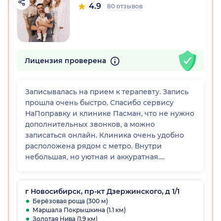
4.9
80 отзывов
Лицензия проверена
Записывалась на прием к терапевту. Запись
прошла очень быстро. Спасибо сервису
НаПоправку и клинике Пасман, что не нужно
дополнительных звонков, а можно
записаться онлайн. Клиника очень удобно
расположена рядом с метро. Внутри
небольшая, но уютная и аккуратная.
Администраторы приветливые. Мой прием
немного задержался и спасибо
администратору, что сказала об этом и
г Новосибирск, пр-кт Дзержинского, д 1/1
принесла извинения. Вроде мелочь, но
Берёзовая роща (300 м)
Маршала Покрышкина (1.1 км)
чувствуется небезразличие к пациенту.
Золотая Нива (1.9 км)