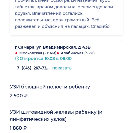
прочитал, меня осмотрел,и назначил курс
таблеток, врачом довольна, рекомендовали
друзья. Впечатления остались
положительные, врач грамотный, Всё
разжевал и объяснил на пальцах. Спасибо
вам за ваши руки. Достойный врач своего
дела, начтоятельно рекомендую, и советую,
спасибо!
г Самара, ул Владимирская, д 43В
Московская (2.6 км)
Алабинская (3 км)
Откроется 10.08 в 08:00
показать
+7 (846) 267-73-95
УЗИ брюшной полости ребенку
2 500 ₽
УЗИ щитовидной железы ребенку (и
лимфатических узлов)
1 860 ₽