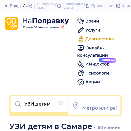
to
НаПоправку
Подарочная
Город:
Самара
Приложение
Кли
Плюс
карта
Закрыть
content
Врачи
Услуги
Диагностика
Онлайн-
консультации
ИИ-доктор
Психологи
Акции
Очистить
УЗИ детям в Самаре
60 клиник