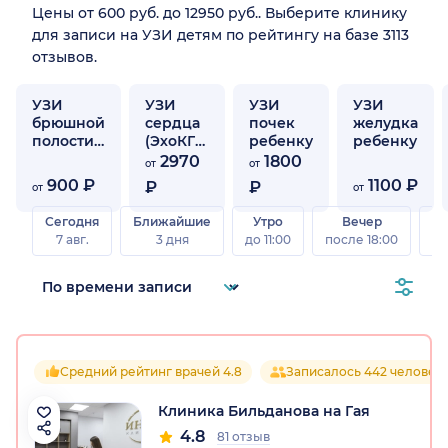
Цены от 600 руб. до 12950 руб.. Выберите клинику
для записи на УЗИ детям по рейтингу на базе 3113
отзывов.
УЗИ
УЗИ
УЗИ
УЗИ
брюшной
сердца
почек
желудка
полости
(ЭхоКГ)
ребенку
ребенку
ребенку
ребенку
2970
1800
от
от
900 ₽
1100 ₽
₽
₽
от
от
Сегодня
Ближайшие
Утро
Вечер
В
7 авг.
3 дня
до 11:00
после 18:00
8 а
Средний рейтинг врачей 4.8
Записалось 442 человек
Клиника Бильданова на Гая
4.8
81 отзыв