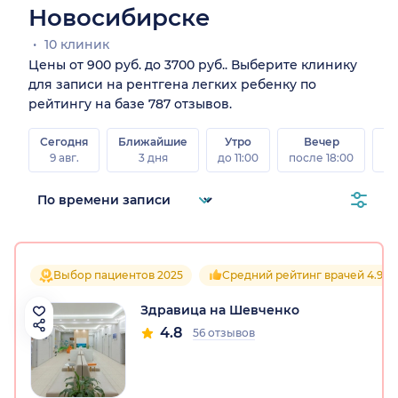
Новосибирске
10 клиник
Цены от 900 руб. до 3700 руб.. Выберите клинику
для записи на рентгена легких ребенку по
рейтингу на базе 787 отзывов.
Сегодня
Ближайшие
Утро
Вечер
В
9 авг.
3 дня
до 11:00
после 18:00
8 а
Выбор пациентов 2025
Средний рейтинг врачей 4.9
Здравица на Шевченко
4.8
56 отзывов