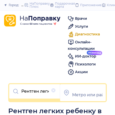
to
НаПоправку
Подарочная
Город:
Новосибирск
Приложение
Кли
Плюс
карта
Закрыть
content
Врачи
Услуги
Диагностика
Онлайн-
консультации
ИИ-доктор
Психологи
Акции
Очистить
Рентген легких ребенку в