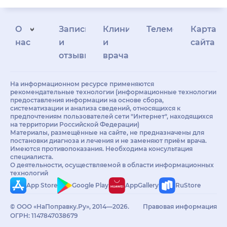
О
Запись
Клиникам
Телемедицина
Карта
нас
и
и
сайта
отзывы
врачам
На информационном ресурсе применяются
рекомендательные технологии (информационные технологии
предоставления информации на основе сбора,
систематизации и анализа сведений, относящихся к
предпочтениям пользователей сети "Интернет", находящихся
на территории Российской Федерации)
Материалы, размещённые на сайте, не предназначены для
постановки диагноза и лечения и не заменяют приём врача.
Имеются противопоказания. Необходима консультация
специалиста.
О деятельности, осуществляемой в области информационных
технологий
App Store
Google Play
AppGallery
RuStore
© ООО «НаПоправку.Ру», 2014—2026.
Правовая информация
ОГРН: 1147847038679