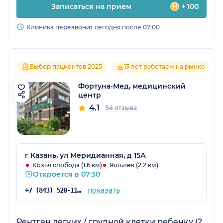
Записаться на прием
+ 100
Клиника перезвонит сегодня после 07:00
Выбор пациентов 2025
13 лет работаем на рынке
Фортуна-Мед, медицинский
центр
4.1
54 отзыва
г Казань, ул Меридианная, д 15А
Козья слобода (1.6 км)
Яшьлек (2.2 км)
Откроется в 07:30
показать
+7 (843) 520-11-84
Рентген легких / грудной клетки ребенку (2