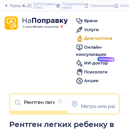
to
НаПоправку
Подарочная
Город:
Казань
Приложение
Кли
Плюс
карта
Закрыть
content
Врачи
Услуги
Диагностика
Онлайн-
консультации
ИИ-доктор
Психологи
Акции
Очистить
Рентген легких ребенку в