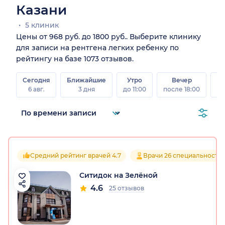
Казани
5 клиник
Цены от 968 руб. до 1800 руб.. Выберите клинику
для записи на рентгена легких ребенку по
рейтингу на базе 1073 отзывов.
Сегодня
Ближайшие
Утро
Вечер
В
6 авг.
3 дня
до 11:00
после 18:00
8 а
Средний рейтинг врачей 4.7
Врачи 26 специальносте
Ситидок на Зелёной
4.6
25 отзывов