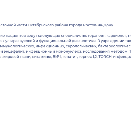
сточной части Октябрьского района города Ростов-на-Дону.
 пациентов ведут следующие специалисты: терапевт, кардиолог, не
уры ультразвуковой и функциональной диагностики. В учреждении та
 иммунологических, инфекционных, серологических, бактериологиче
евой энцефалит, инфекционный мононуклеоз, исследования методом 
жировой ткани, витамины, ВИЧ, гепатит, герпес 1,2, TORCH-инфекция
АД, УЗИ, ЭКГ (в том числе по Холтеру).