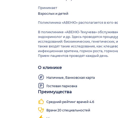
Принимает
Взрослых и детей
Поликлиника «АВЕНЮ» располагается в юго-во
В поликлинике «АВЕНЮ-Текучева» обслуживание
эндокринолог и др. Здесь проводятся процед
исследований: биохимических, генетических,
также входят такие исследования, как: клещ
инфекционная эритема, гормон роста, гормоны 
Прием пациентов проводят каждый день.
Проводятся исследования с использованием: СМ
О клинике
Наличные, Банковская карта
Гостевая парковка
Преимущества
Средний рейтинг врачей 4.6
Врачи 20 специальностей