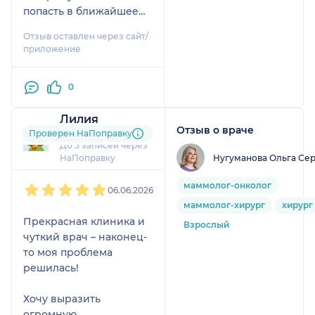
попасть в ближайшее
время. В кабинете
Отзыв оставлен через сайт/
присутствовали все
приложение
необходимые
одноразовые
0
расходные материалы.
Прием начался без
Лилия
опозданий
Отзыв о враче
2 отзыва
Проверен НаПоправку
До 5 записей через
Понравилось:
Нугуманова Ольга Се
НаПоправку
Всё прошло отлично,
1
2
3
4
5
никаких вопросов не
маммолог-онколог
06.06.2026
осталось. Галина
маммолог-хирург
хирург
Борисовна очень
Прекрасная клиника и
Взрослый
корректно общается,
чуткий врач – наконец-
всё понятно объясняет.
то моя проблема
Врач сначала провела
решилась!
опрос, узнала, что
беспокоит, задала
Хочу выразить
уточняющие вопросы.
огромную