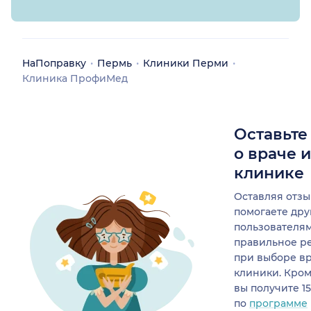
досконально
разобраться в моей
проблеме. Страх и
неопределенность
НаПоправку
Пермь
Клиники Перми
ушли уже в первые
Клиника ПрофиМед
минуты общения.
Врач вызывает
абсолютное доверие.
Оставьте
Она подробно
о враче 
объяснила причину
клинике
проблемы и
предложила грамотное
Оставляя отзы
решение.
помогаете др
пользователя
Результат: моя
правильное р
проблема полностью
при выборе в
разрешилась! Я очень
клиники. Кром
рада, что попала
вы получите 1
именно к Ольге
по
программе
Сергеевне и в