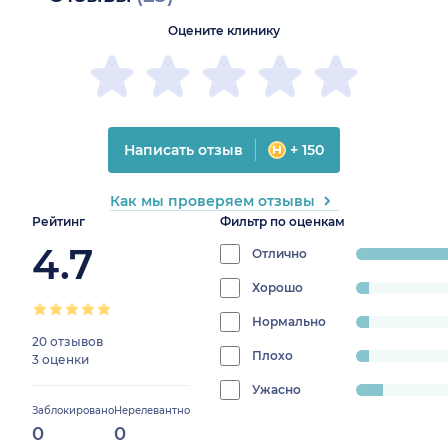
Оцените клинику
Написать отзыв
+ 150
Как мы проверяем отзывы
Рейтинг
Фильтр по оценкам
4.7
Отлично
progress:
78.2608695652173
Хорошо
progress:
4.3478260869565215%
Нормально
progress:
20 отзывов
4.3478260869565215%
Плохо
progress:
3 оценки
4.3478260869565215%
Ужасно
progress:
Заблокировано
Нерелевантно
8.695652173913043%
0
0