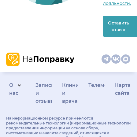
лояльности.
«Профимед». Очень
рекомендую и клинику,
и этого прекрасного
Оставить
доктора всем, кто ищет
отзыв
профессионализм,
чуткость и реальную
помощь без «воды».
Спасибо вам большое!
О
Запись
Клиникам
Телемедицина
Карта
нас
и
и
сайта
отзывы
врачам
На информационном ресурсе применяются
рекомендательные технологии (информационные технологии
предоставления информации на основе сбора,
систематизации и анализа сведений, относящихся к