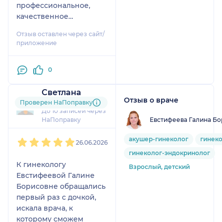
профессиональное,
качественное
отношение. Наталья
Отзыв оставлен через сайт/
Евгеньевна -
приложение
прекрасный диагност и
высококвалифицирова
0
нный специалист!
Понравилось:
Светлана
Отличный врач. Очень
Отзыв о враче
22 отзыва
Проверен НаПоправку
внимательная, отлично
До 10 записей через
знающая своё дело.
Евстифеева Галина Бо
НаПоправку
Буду обращаться только
1
2
3
4
5
к ней и, конечно,
акушер-гинеколог
гинек
26.06.2026
рекомендовать только
гинеколог-эндокринолог
её своим родным и
К гинекологу
Взрослый, детский
знакомым. Большое
Евстифеевой Галине
спасибо за заботу и
Борисовне обращались
чуткое отношение к
первый раз с дочкой,
пациентам.
искала врача, к
которому сможем