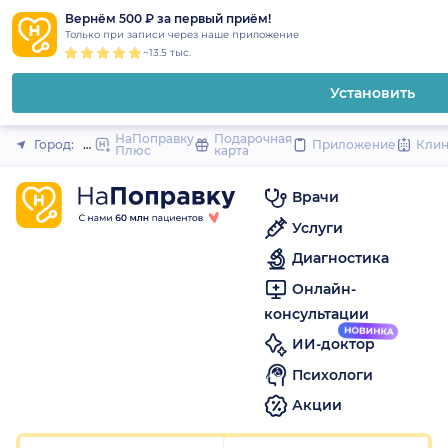
1
2
3
4
5
1
2
3
4
5
1
2
3
4
5
to
Вернём 500 ₽ за первый приём!
Закрыть
Только при записи через наше приложение
content
~13.5 тыс.
Установить
НаПоправку
Подарочная
Город:
Пермь
Приложение
Кли
Плюс
карта
Врачи
Услуги
Диагностика
Онлайн-
консультации
ИИ-доктор
Психологи
Акции