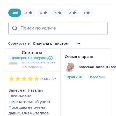
Всё
5
4
3
2
1
Сортировать:
Светлана
Отзыв о враче
22 отзыва
Проверен НаПоправку
До 10 записей через
Залесная Наталья Евг
НаПоправку
1
2
3
4
5
врач УЗД
Взрослый
26.06.2026
Залесная Наталья
Евгеньевна
замечательный узист.
Посещаю ее очень
давно. Очень тёплое