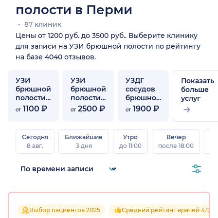
полости в Перми
87 клиник
Цены от 1200 руб. до 3500 руб.. Выберите клинику
для записи на УЗИ брюшной полости по рейтингу
на базе 4040 отзывов.
УЗИ
УЗИ
УЗДГ
Показать
брюшной
брюшной
сосудов
больше
полости
полости
брюшной
услуг
ребенку
и почек
полости
1100 ₽
2500 ₽
1900 ₽
от
от
от
Сегодня
Ближайшие
Утро
Вечер
В
8 авг.
3 дня
до 11:00
после 18:00
8 а
Выбор пациентов 2025
Средний рейтинг врачей 4.9