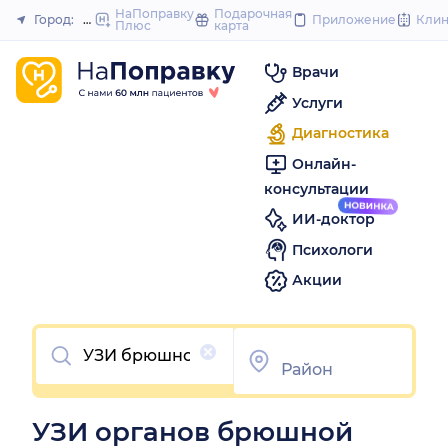
to
НаПоправку
Подарочная
Город:
Пермь
Приложение
Кли
Плюс
карта
Закрыть
content
Врачи
Услуги
Диагностика
Онлайн-
консультации
ИИ-доктор
Психологи
Акции
Очистить
УЗИ органов брюшной