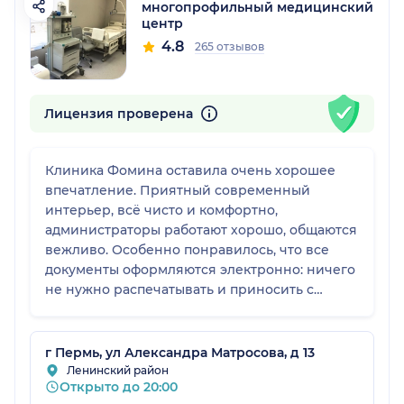
многопрофильный медицинский
центр
4.8
265 отзывов
Лицензия проверена
Клиника Фомина оставила очень хорошее
впечатление. Приятный современный
интерьер, всё чисто и комфортно,
администраторы работают хорошо, общаются
вежливо. Особенно понравилось, что все
документы оформляются электронно: ничего
не нужно распечатывать и приносить с
собой, всё присылают на почту, подпись
ставится на месте. Это действительно удобно
и экономит время.
г Пермь, ул Александра Матросова, д 13
Ленинский район
Открыто до 20:00