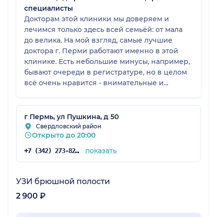
специалисты
Докторам этой клиники мы доверяем и
лечимся только здесь всей семьёй: от мала
до велика. На мой взгляд, самые лучшие
доктора г. Перми работают именно в этой
клинике. Есть небольшие минусы, например,
бывают очереди в регистратуре, но в целом
всё очень нравится - внимательные и
грамотные доктора, отношение к пациентам,
в клинике есть почти все специалисты,
возможность тут же сдать анализы и сделать
г Пермь, ул Пушкина, д 50
различные исследования.
Свердловский район
Открыто до 20:00
показать
+7 (342) 273-82-37
УЗИ брюшной полости
2 900 ₽