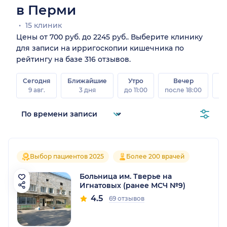
в Перми
15 клиник
Цены от 700 руб. до 2245 руб.. Выберите клинику
для записи на ирригоскопии кишечника по
рейтингу на базе 316 отзывов.
Сегодня
Ближайшие
Утро
Вечер
В
9 авг.
3 дня
до 11:00
после 18:00
8 а
Выбор пациентов 2025
Более 200 врачей
Больница им. Тверье на
Игнатовых (ранее МСЧ №9)
4.5
69 отзывов