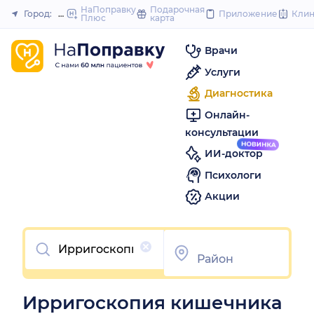
to
НаПоправку
Подарочная
Город:
Пермь
Приложение
Кли
Плюс
карта
Закрыть
content
Врачи
Услуги
Диагностика
Онлайн-
консультации
ИИ-доктор
Психологи
Акции
Очистить
Ирригоскопия кишечника