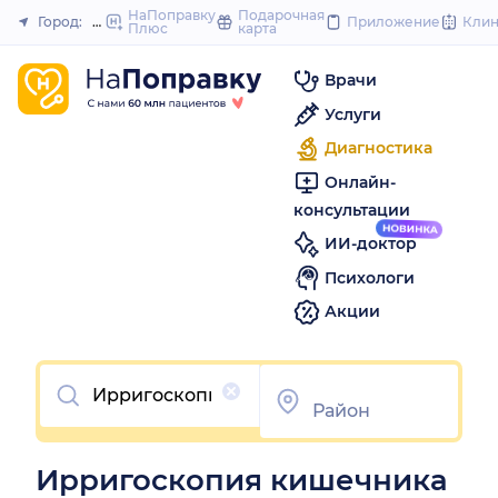
to
НаПоправку
Подарочная
Город:
Омск
Приложение
Кли
Плюс
карта
Закрыть
content
Врачи
Услуги
Диагностика
Онлайн-
консультации
ИИ-доктор
Психологи
Акции
Очистить
Ирригоскопия кишечника