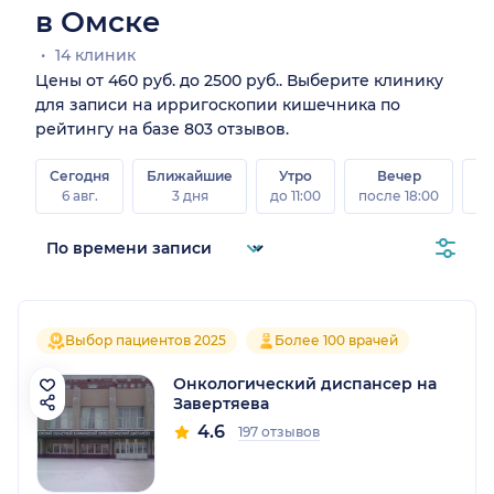
в Омске
14 клиник
Цены от 460 руб. до 2500 руб.. Выберите клинику
для записи на ирригоскопии кишечника по
рейтингу на базе 803 отзывов.
Сегодня
Ближайшие
Утро
Вечер
В
6 авг.
3 дня
до 11:00
после 18:00
8 а
Выбор пациентов 2025
Более 100 врачей
Онкологический диспансер на
Завертяева
4.6
197 отзывов