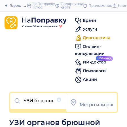
to
НаПоправку
Подарочная
Город:
Нижний Новгород
Приложение
Кли
Плюс
карта
Закрыть
content
Врачи
Услуги
Диагностика
Онлайн-
консультации
ИИ-доктор
Психологи
Акции
Очистить
УЗИ органов брюшной