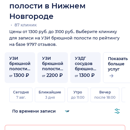
полости в Нижнем
Новгороде
87 клиник
Цены от 1300 руб. до 3100 руб.. Выберите клинику
для записи на УЗИ брюшной полости по рейтингу
на базе 9797 отзывов.
УЗИ
УЗИ
УЗДГ
Показать
брюшной
брюшной
сосудов
больше
полости
полости
брюшной
услуг
ребенку
и почек
полости
1300 ₽
2200 ₽
1300 ₽
от
от
от
Сегодня
Ближайшие
Утро
Вечер
В
7 авг.
3 дня
до 11:00
после 18:00
8 а