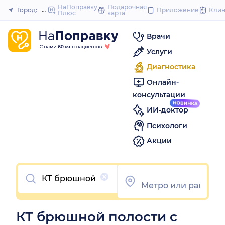
to
НаПоправку
Подарочная
Город:
Нижний Новгород
Приложение
Кли
Плюс
карта
Закрыть
content
Врачи
Услуги
Диагностика
Онлайн-
консультации
ИИ-доктор
Психологи
Акции
Очистить
КТ брюшной полости с