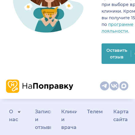
при выборе в
клиники. Кром
вы получите 1
по
программе
лояльности.
Оставить
отзыв
О
Запись
Клиникам
Телемедицина
Карта
нас
и
и
сайта
отзывы
врачам