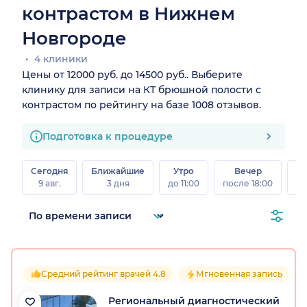
контрастом в Нижнем
Новгороде
4 клиники
Цены от 12000 руб. до 14500 руб.. Выберите
клинику для записи на КТ брюшной полости с
контрастом по рейтингу на базе 1008 отзывов.
Подготовка к процедуре
Сегодня
Ближайшие
Утро
Вечер
В
9 авг.
3 дня
до 11:00
после 18:00
8 а
Средний рейтинг врачей 4.8
Мгновенная запись
Региональный диагностический