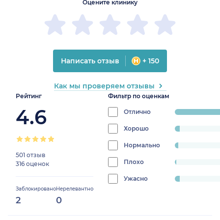
Оцените клинику
Написать отзыв
+ 150
Как мы проверяем отзывы
Рейтинг
Фильтр по оценкам
4.6
Отлично
progress:
90.318627450
Хорошо
progress:
3.1862745098039214%
Нормально
progress:
501 отзыв
2.2058823529411766%
Плохо
progress:
316 оценок
1.1029411764705883%
Ужасно
progress:
Заблокировано
Нерелевантно
3.1862745098039214%
2
0