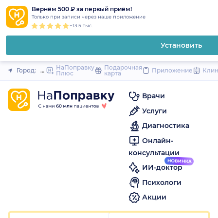
1
2
3
4
5
1
2
3
4
5
1
2
3
4
5
to
Вернём 500 ₽ за первый приём!
Закрыть
Только при записи через наше приложение
content
~13.5 тыс.
Установить
НаПоправку
Подарочная
Город:
Нижний Новгород
Приложение
Кли
Плюс
карта
Врачи
Услуги
Диагностика
Онлайн-
консультации
ИИ-доктор
Психологи
Акции