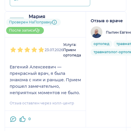
Мария
Отзыв о враче
1 отзыв
Проверен НаПоправку
До 5 записей через
После записи
Пыпин Евген
НаПоправку
1
2
3
4
5
ортопед
травма
Услуга:
23.07.2026
Прием
травматолог-ортоп
ортопеда
Евгений Алексеевич —
прекрасный врач, я была
знакома с ним и раньше. Прием
прошел замечательно,
неприятных моментов не было.
Отзыв оставлен через колл-центр
0