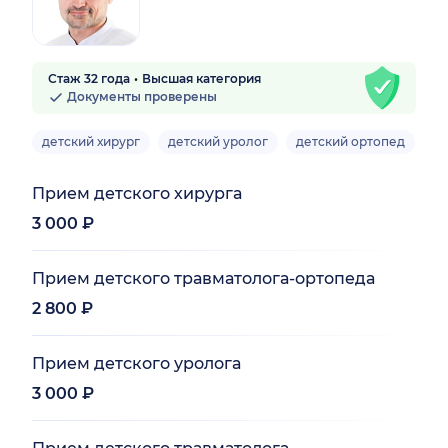
Стаж 32 года
Высшая категория
Документы проверены
детский хирург
детский уролог
детский ортопед
де
Прием детского хирурга
3 000 ₽
Прием детского травматолога-ортопеда
2 800 ₽
Прием детского уролога
3 000 ₽