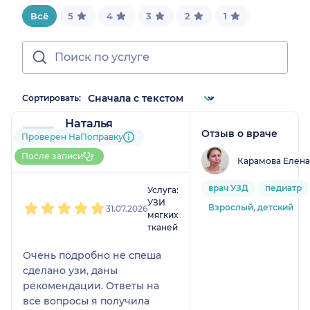
Всё
5
4
3
2
1
Сортировать:
Наталья
Отзыв о враче
1 отзыв
Проверен НаПоправку
До 5 записей через
После записи
Карамова Елен
НаПоправку
1
2
3
4
5
врач УЗД
педиатр
Услуга:
УЗИ
Взрослый, детский
31.07.2026
мягких
тканей
Очень подробно не спеша
сделано узи, даны
рекомендации. Ответы на
все вопросы я получила