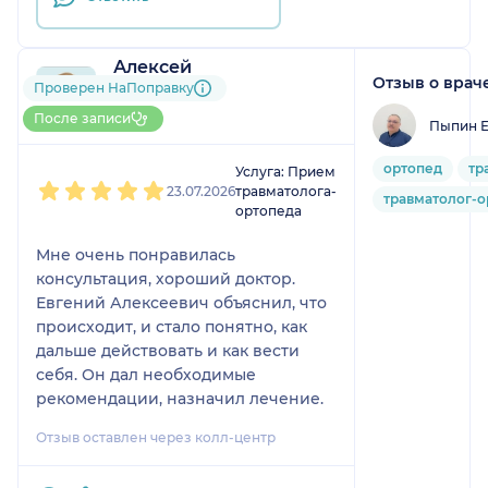
Алексей
Отзыв о врач
1 отзыв
Проверен НаПоправку
До 5 записей через
После записи
Пыпин Е
НаПоправку
1
2
3
4
5
ортопед
тр
Услуга: Прием
23.07.2026
травматолога-
травматолог-о
ортопеда
Мне очень понравилась
консультация, хороший доктор.
Евгений Алексеевич объяснил, что
происходит, и стало понятно, как
дальше действовать и как вести
себя. Он дал необходимые
рекомендации, назначил лечение.
Отзыв оставлен через колл-центр