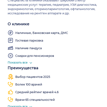
Специалисты клиники оказывают широкий спектр
медицинских услуг: терапия, педиатрия, УЗИ диагностика,
эндокринология, оториноларингология, офтальмология,
исследования на рентген аппарате и др.
О клинике
Врачи
Есть
клиники
Выдаем
Wi-
собственная
выезжают
больничные
Fi
Наличные, Банковская карта, ДМС
лаборатория
на дом
Гостевая парковка
Наличие пандуса
Скидки для пенсионеров
Показать все
Преимущества
Записалось
Есть
Работаем
Мгновенная
10 272
дневной
все
запись
Выбор пациентов 2025
человека
стационар
выходные
Более 100 врачей
Средний рейтинг врачей 4.6
Врачи 65 специальностей
Показать все