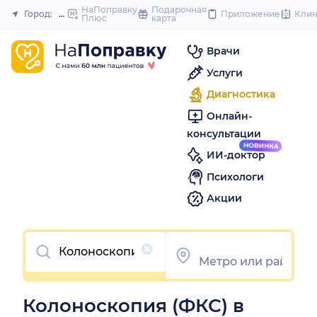
to
НаПоправку
Подарочная
Город:
Нижний Новгород
Приложение
Кли
Плюс
карта
Закрыть
content
Врачи
Услуги
Диагностика
Онлайн-
консультации
ИИ-доктор
Психологи
Акции
Очистить
Колоноскопия (ФКС) в