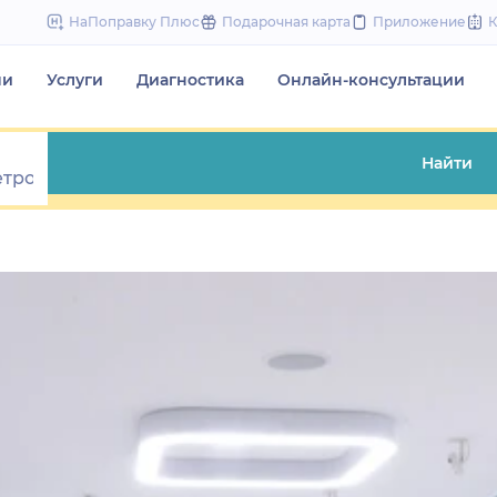
to
НаПоправку Плюс
Подарочная карта
Приложение
content
чи
Услуги
Диагностика
Онлайн-консультации
Найти