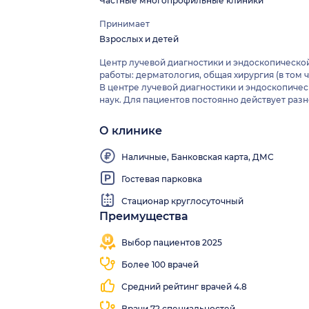
Частные многопрофильные клиники
Принимает
Взрослых и детей
Центр лучевой диагностики и эндоскопическ
работы: дерматология, общая хирургия (в том 
В центре лучевой диагностики и эндоскопич
наук. Для пациентов постоянно действует ра
О клинике
Наличные, Банковская карта, ДМС
Гостевая парковка
Стационар круглосуточный
Преимущества
Записалось
Выезд
Мгновенная
Есть
10 278
на
запись
МРТ
Выбор пациентов 2025
человек
дом
Более 100 врачей
Средний рейтинг врачей 4.8
Врачи 72 специальностей