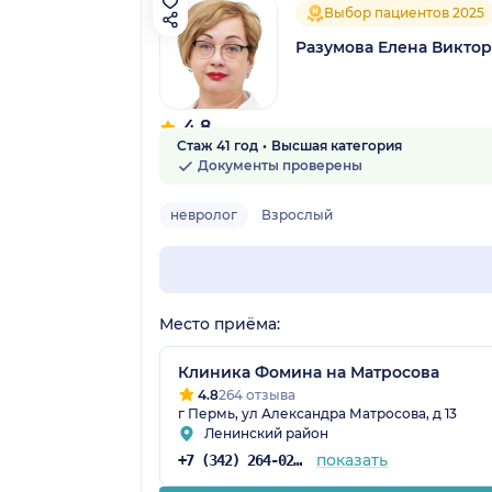
Выбор пациентов 2025
Разумова Елена Викто
4.8
Стаж 41 год
Высшая категория
39 отзывов
Документы проверены
невролог
Взрослый
Место приёма:
Клиника Фомина на Матросова
4.8
264 отзыва
г Пермь, ул Александра Матросова, д 13
Ленинский район
показать
+7 (342) 264-02-90