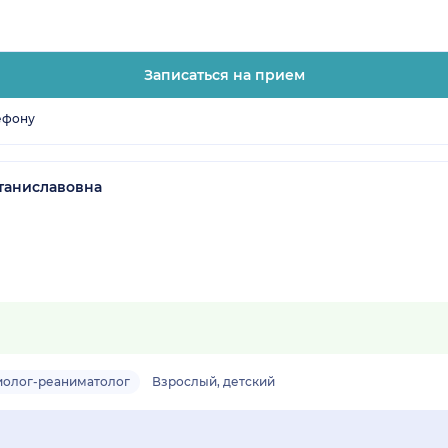
Записаться на прием
ефону
таниславовна
иолог-реаниматолог
Взрослый, детский