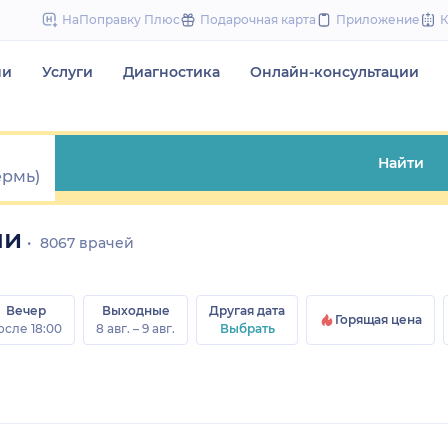
to
НаПоправку Плюс
Подарочная карта
Приложение
content
чи
Услуги
Диагностика
Онлайн-консультации
Найти
ми
8067 врачей
Вечер
Выходные
Другая дата
Горящая цена
осле 18:00
8 авг. – 9 авг.
Выбрать