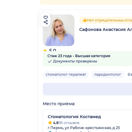
Нет отрицательных отз
Сафонова Анастасия А
5.0
Стаж 23 года
Высшая категория
6 отзывов
Документы проверены
стоматолог-терапевт
пародонтолог
В
Место приёма:
Стоматология Костамед
4.8
95 отзывов
г Пермь, ул Рабоче-крестьянская, д 25