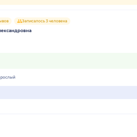
ывов
Записалось 3 человека
лександровна
зрослый