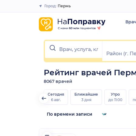
Город:
Пермь
Закрыть
Вра
Рейтинг врачей Пер
8067 врачей
Сегодня
Ближайшие
Утро
6 авг.
3 дня
до 11:00
п