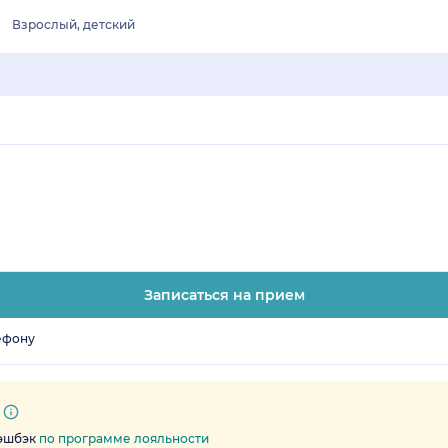
Взрослый, детский
Записаться на прием
ефону
кэшбэк
по программе лояльности