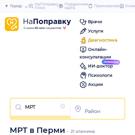
to
НаПоправку
Подарочная
Город:
Пермь
Приложение
Кли
Плюс
карта
Закрыть
content
Врачи
Услуги
Диагностика
Онлайн-
консультации
ИИ-доктор
Психологи
Акции
Очистить
МРТ в Перми
21 клиника