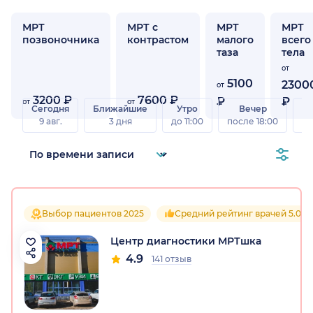
МРТ
МРТ с
МРТ
МРТ
позвоночника
контрастом
малого
всего
таза
тела
от
5100
2300
от
3200 ₽
7600 ₽
₽
₽
от
от
Сегодня
Ближайшие
Утро
Вечер
В
9 авг.
3 дня
до 11:00
после 18:00
8 а
Выбор пациентов 2025
Средний рейтинг врачей 5.0
Центр диагностики МРТшка
4.9
141 отзыв