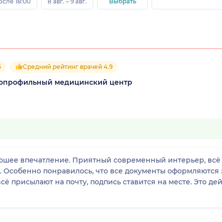
осле 18:00
8 авг. – 9 авг.
Выбрать
5
Средний рейтинг врачей 4.9
гопрофильный медицинский центр
ошее впечатление. Приятный современный интерьер, всё 
. Особенно понравилось, что все документы оформляются 
всё присылают на почту, подпись ставится на месте. Это д