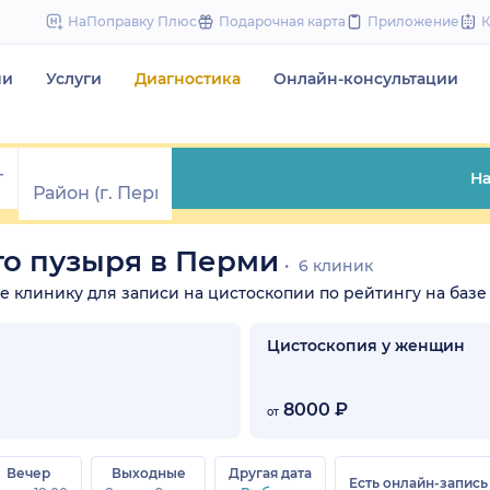
to
НаПоправку Плюс
Подарочная карта
Приложение
content
чи
Услуги
Диагностика
Онлайн-консультации
На
о пузыря в Перми
6 клиник
те клинику для записи на цистоскопии по рейтингу на базе
Цистоскопия у женщин
8000 ₽
от
Вечер
Выходные
Другая дата
Есть онлайн-запись