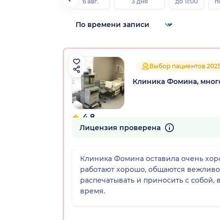
6 авг.
3 дня
до 11:00
п
Выбор пациентов 202
Клиника Фомина, мно
4.8
264 отзыва
Лицензия проверена
Клиника Фомина оставила очень хор
работают хорошо, общаются вежливо
распечатывать и приносить с собой, 
время.