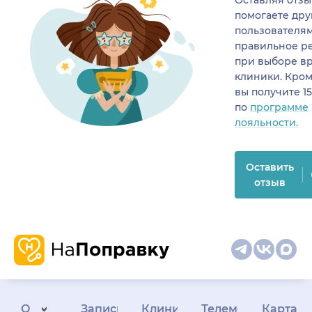
Оставляя отзы
помогаете др
пользователя
правильное р
при выборе в
клиники. Кром
вы получите 1
по
программе
лояльности.
Оставить
отзыв
О
Запись
Клиникам
Телемедицина
Карта