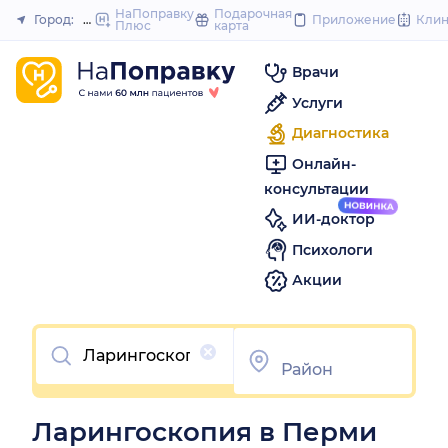
to
НаПоправку
Подарочная
Город:
Пермь
Приложение
Кли
Плюс
карта
Закрыть
content
Врачи
Услуги
Диагностика
Онлайн-
консультации
ИИ-доктор
Психологи
Акции
Очистить
Ларингоскопия в Перми