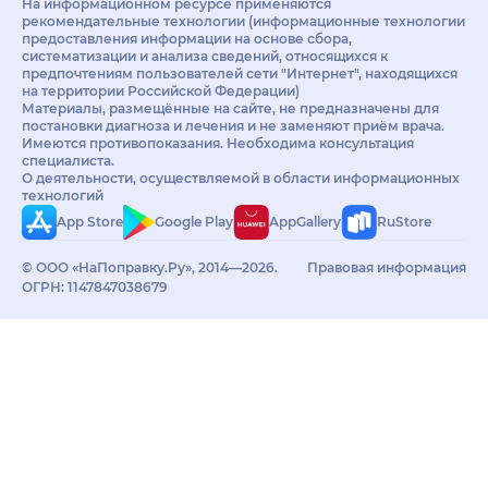
На информационном ресурсе применяются
рекомендательные технологии (информационные технологии
предоставления информации на основе сбора,
систематизации и анализа сведений, относящихся к
предпочтениям пользователей сети "Интернет", находящихся
на территории Российской Федерации)
Материалы, размещённые на сайте, не предназначены для
постановки диагноза и лечения и не заменяют приём врача.
Имеются противопоказания. Необходима консультация
специалиста.
О деятельности, осуществляемой в области информационных
технологий
App Store
Google Play
AppGallery
RuStore
© ООО «НаПоправку.Ру», 2014—2026.
Правовая информация
ОГРН: 1147847038679