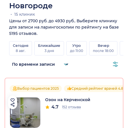
Новгороде
15 клиник
Цены от 2700 руб. до 4930 руб.. Выберите клинику
для записи на ларингоскопии по рейтингу на базе
5195 отзывов.
Сегодня
Ближайшие
Утро
Вечер
В
8 авг.
3 дня
до 11:00
после 18:00
8 а
Выбор пациентов 2025
Средний рейтинг врачей 4.8
Озон на Керченской
4.7
152 отзыва