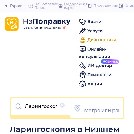
to
НаПоправку
Подарочная
Город:
Нижний Новгород
Приложение
Кли
Плюс
карта
Закрыть
content
Врачи
Услуги
Диагностика
Онлайн-
консультации
ИИ-доктор
Психологи
Акции
Очистить
Ларингоскопия в Нижнем