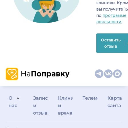
клиники. Кром
вы получите 1
по
программе
лояльности.
Оставить
отзыв
О
Запись
Клиникам
Телемедицина
Карта
нас
и
и
сайта
отзывы
врачам