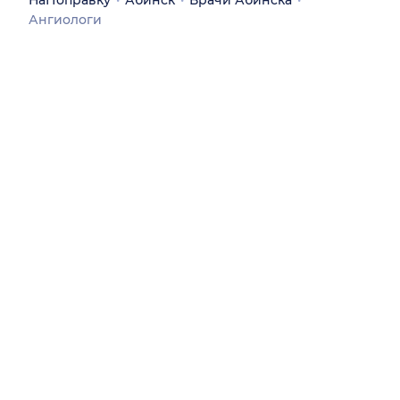
НаПоправку
Абинск
Врачи Абинска
Ангиологи