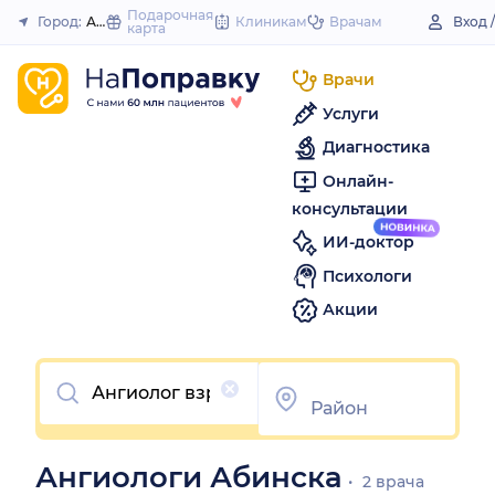
to
Подарочная
Город:
Абинск
Клиникам
Врачам
Вход 
карта
Закрыть
content
Врачи
Услуги
Диагностика
Онлайн-
консультации
ИИ-доктор
Психологи
Акции
Очистить
Ангиологи Абинска
2 врача