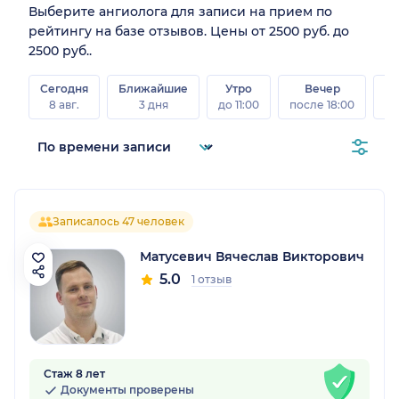
Выберите ангиолога для записи на прием по
рейтингу на базе отзывов. Цены от 2500 руб. до
2500 руб..
Сегодня
Ближайшие
Утро
Вечер
В
8 авг.
3 дня
до 11:00
после 18:00
8 а
Записалось 47 человек
Матусевич Вячеслав Викторович
5.0
1 отзыв
Стаж 8 лет
Документы проверены