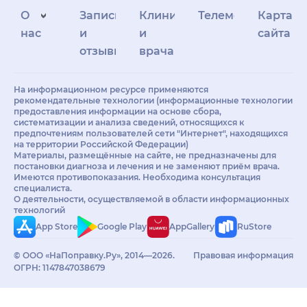
О
Запись
Клиникам
Телемедицина
Карта
нас
и
и
сайта
отзывы
врачам
На информационном ресурсе применяются
рекомендательные технологии (информационные технологии
предоставления информации на основе сбора,
систематизации и анализа сведений, относящихся к
предпочтениям пользователей сети "Интернет", находящихся
на территории Российской Федерации)
Материалы, размещённые на сайте, не предназначены для
постановки диагноза и лечения и не заменяют приём врача.
Имеются противопоказания. Необходима консультация
специалиста.
О деятельности, осуществляемой в области информационных
технологий
App Store
Google Play
AppGallery
RuStore
© ООО «НаПоправку.Ру», 2014—2026.
Правовая информация
ОГРН: 1147847038679