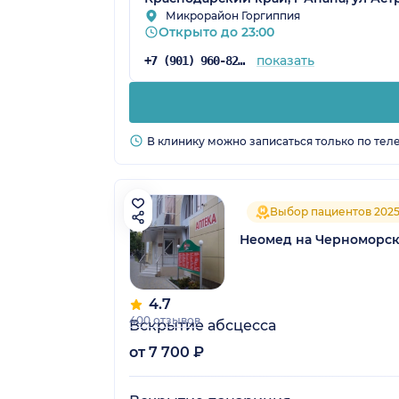
Микрорайон Горгиппия
Открыто до 23:00
показать
+7 (901) 960-82-18
В клинику можно записаться только по тел
Выбор пациентов 202
Неомед на Черноморс
4.7
400 отзывов
Вскрытие абсцесса
от 7 700 ₽