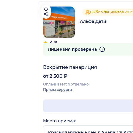
Выбор пациентов 202
Альфа Дети
4.8
140 отзывов
Лицензия проверена
Вскрытие панариция
от 2 500 ₽
Оплачивается отдельно:
Прием хирурга
Место приёма:
Краснодарский край, г Анапа, ул Астр