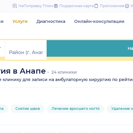
to
НаПоправку Плюс
Подарочная карта
Приложение
content
чи
Услуги
Диагностика
Онлайн-консультации
На
ия в Анапе
24 клиники
те клинику для записи на амбулаторную хирургию по рейтин
ла
Снятие швов
Лечение вросшего ногтя
Удаление 