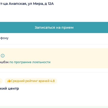
т-ца Анапская, ул Мира, д 12А
Записаться на прием
ефону
кэшбэк
по программе лояльности
5
Средний рейтинг врачей 4.8
кий центр