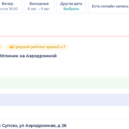
Вечер
Выходные
Другая дата
Есть онлайн-запись
осле 18:00
8 авг. – 9 авг.
Выбрать
5
Средний рейтинг врачей 4.7
йКлиник на Аэродромной
 Супсех, ул Аэродромная, д 26