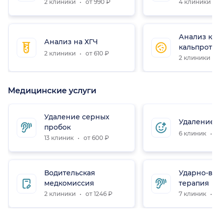
2 клиники
от 990 ₽
4 клиники
Анализ кал
Анализ на ХГЧ
кальпроте
2 клиники
от 610 ₽
2 клиники
Медицинские услуги
Удаление серных
Удаление 
пробок
6 клиник
о
13 клиник
от 600 ₽
Водительская
Ударно-во
медкомиссия
терапия
2 клиники
от 1246 ₽
7 клиник
о