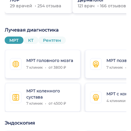
ЛОР
Дерматолог
29 врачей
254 отзыва
121 врач
166 отзывов
Лучевая диагностика
МРТ
КТ
Рентген
МРТ головного мозга
МРТ позво
7 клиник
от 3800 ₽
7 клиник
о
МРТ коленного
МРТ с конт
сустава
4 клиники
7 клиник
от 4500 ₽
Эндоскопия