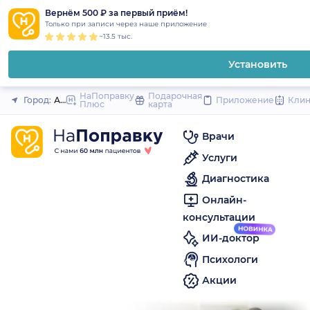
1
2
3
4
5
to
Вернём 500 ₽ за первый приём!
Закрыть
Только при записи через наше приложение
content
~13.5 тыс.
Установить
НаПоправку
Подарочная
Город:
Анапа
Приложение
Кли
Плюс
карта
Врачи
Услуги
Диагностика
Онлайн-
консультации
ИИ-доктор
Психологи
Акции