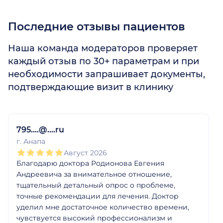
Последние отзывы пациентов
Наша команда модераторов проверяет
каждый отзыв по 30+ параметрам и при
необходимости запрашивает документы,
подтверждающие визит в клинику
1
2
3
4
5
1
2
3
4
5
1
2
3
4
5
1
2
3
4
5
1
2
3
4
5
1
2
3
4
5
795....@....ru
г. Анапа
Август 2026
Благодарю доктора Родионова Евгения
Андреевича за внимательное отношение,
тщательный детальный опрос о проблеме,
точные рекомендации для лечения. Доктор
уделил мне достаточное количество времени,
чувствуется высокий профессионализм и