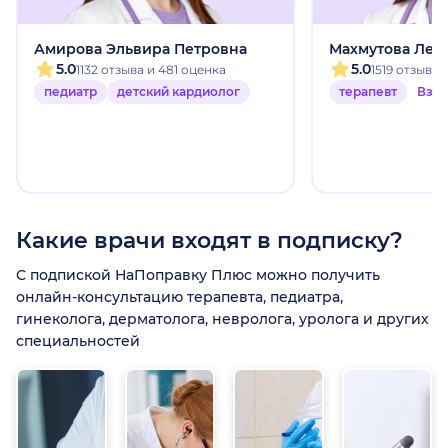
Амирова Эльвира Петровна
Махмутова Лей
5.0
5.0
1132 отзыва и 481 оценка
1519 отзыво
педиатр
детский кардиолог
терапевт
Взр
Какие врачи входят в подписку?
С подпиской НаПоправку Плюс можно получить
онлайн-консультацию терапевта, педиатра,
гинеколога, дерматолога, невролога, уролога и других
специальностей