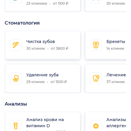
23 клиники
от 1100 ₽
30 клиник
Стоматология
Чистка зубов
Брекеты
30 клиник
от 3800 ₽
14 клиник
Удаление зуба
Лечение з
29 клиник
от 1500 ₽
37 клиник
Анализы
Анализ крови на
Анализы н
витамин D
аллергены