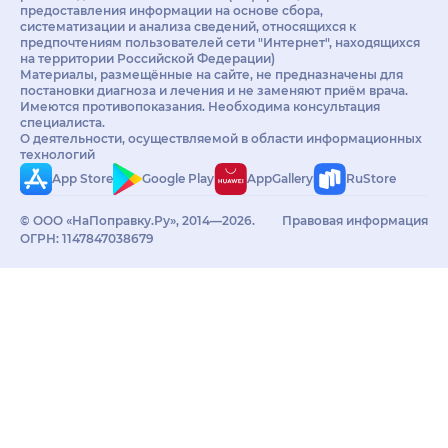
предоставления информации на основе сбора,
систематизации и анализа сведений, относящихся к
предпочтениям пользователей сети "Интернет", находящихся
на территории Российской Федерации)
Материалы, размещённые на сайте, не предназначены для
постановки диагноза и лечения и не заменяют приём врача.
Имеются противопоказания. Необходима консультация
специалиста.
О деятельности, осуществляемой в области информационных
технологий
App Store
Google Play
AppGallery
RuStore
© ООО «НаПоправку.Ру», 2014—2026.
Правовая информация
ОГРН: 1147847038679