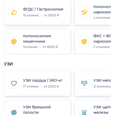
Колоноско
ФГДС / Гастроскопия
наркозом
10 клиник
от 8500 ₽
4 клиники
Колоноскопия
ФКС + ФГД
кишечника
наркозом
9 клиник
от 6000 ₽
2 клиники
УЗИ
УЗИ сердца / ЭХО-кг
УЗИ малого
17 клиник
от 2000 ₽
21 клиника
УЗИ брюшной
УЗИ щито
полости
железы