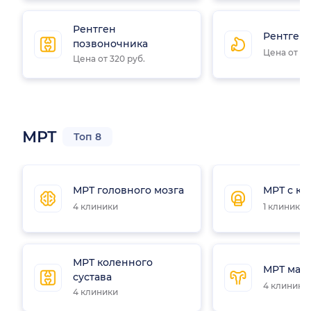
Рентген
Рентген 
позвоночника
Цена от 65
Цена от 320 руб.
МРТ
Топ 8
МРТ головного мозга
МРТ с ко
4 клиники
1 клиника
МРТ коленного
МРТ мало
сустава
4 клиники
4 клиники