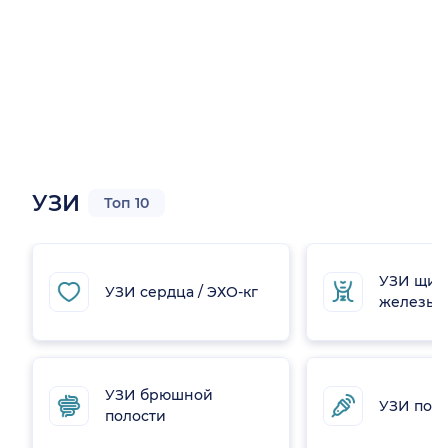
УЗИ
Топ 10
УЗИ щит
УЗИ сердца / ЭХО-кг
железы
УЗИ брюшной
УЗИ поч
полости