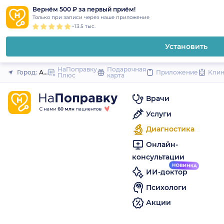
1
2
3
4
5
to
Вернём 500 ₽ за первый приём!
Закрыть
Только при записи через наше приложение
content
~13.5 тыс.
Установить
НаПоправку
Подарочная
Город:
Ангарск
Приложение
Кли
Плюс
карта
Врачи
Услуги
Диагностика
Онлайн-
консультации
ИИ-доктор
Психологи
Акции