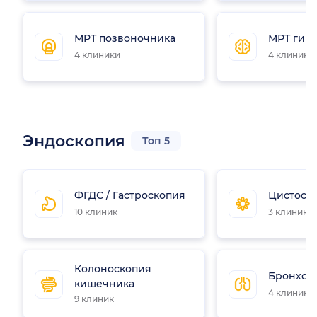
МРТ позвоночника
МРТ гип
4 клиники
4 клиники
Эндоскопия
Топ 5
ФГДС / Гастроскопия
Цистоск
10 клиник
3 клиники
Колоноскопия
Бронхос
кишечника
4 клиники
9 клиник