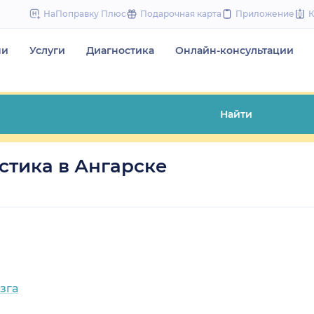
to
НаПоправку Плюс
Подарочная карта
Приложение
content
чи
Услуги
Диагностика
Онлайн-консультации
Найти
тика в Ангарске
зга