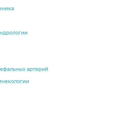
чника
андрологии
цефальных артерий
гинекологии