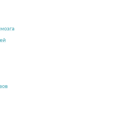
 мозга
тей
вов